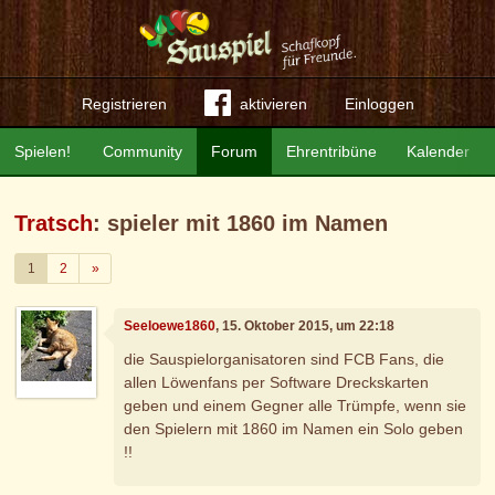
Registrieren
aktivieren
Einloggen
Spielen!
Community
Forum
Ehrentribüne
Kalender
Tratsch
: spieler mit 1860 im Namen
Weiter
1
2
»
Seeloewe1860
, 15. Oktober 2015, um 22:18
die Sauspielorganisatoren sind FCB Fans, die
allen Löwenfans per Software Dreckskarten
geben und einem Gegner alle Trümpfe, wenn sie
den Spielern mit 1860 im Namen ein Solo geben
!!