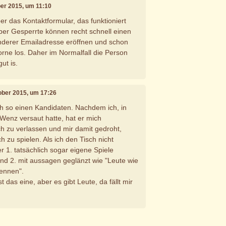
ber 2015, um 11:10
r das Kontaktformular, das funktioniert
Aber Gesperrte können recht schnell einen
nderer Emailadresse eröffnen und schon
orne los. Daher im Normalfall die Person
ut is.
tober 2015, um 17:26
h so einen Kandidaten. Nachdem ich, in
Wenz versaut hatte, hat er mich
ch zu verlassen und mir damit gedroht,
 zu spielen. Als ich den Tisch nicht
r 1. tatsächlich sogar eigene Spiele
und 2. mit aussagen geglänzt wie "Leute wie
rennen".
das eine, aber es gibt Leute, da fällt mir
e