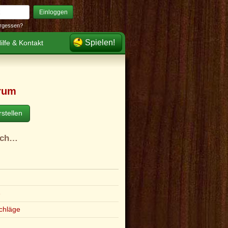
Einloggen
rgessen?
Spielen!
ilfe & Kontakt
rum
stellen
ach…
e
chläge