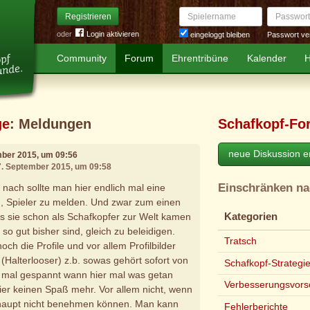
Spielername
Passwort
Registrieren
oder
Login aktivieren
Passwort ve
eingeloggt bleiben
Community
Forum
Ehrentribüne
Kalender
H
ge
: Meldungen
Schafkopf-Fo
neue Diskussion er
mber 2015, um 09:56
27. September 2015, um 09:58
Einschränken n
nach sollte man hier endlich mal eine
n, Spieler zu melden. Und zwar zum einen
s sie schon als Schafkopfer zur Welt kamen
Kategorien
 so gut bisher sind, gleich zu beleidigen.
Tratsch
h die Profile und vor allem Profilbilder
(Halterlooser) z.b. sowas gehört sofort von
Schafkopf-Strategi
n mal gespannt wann hier mal was getan
Verbesserungsvors
ier keinen Spaß mehr. Vor allem nicht, wenn
erhaupt nicht benehmen können. Man kann
Fehlerberichte