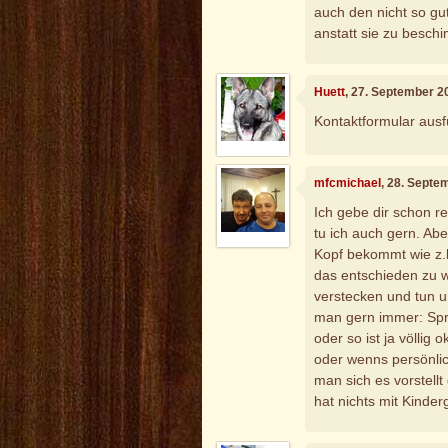
auch den nicht so gu
anstatt sie zu besch
Huett
, 27. September 2
Kontaktformular ausf
mfcmichael
, 28. Septe
Ich gebe dir schon r
tu ich auch gern. A
Kopf bekommt wie z.b.
das entschieden zu w
verstecken und tun u
man gern immer: Sprü
oder so ist ja völlig
oder wenns persönlich
man sich es vorstellt
hat nichts mit Kinder