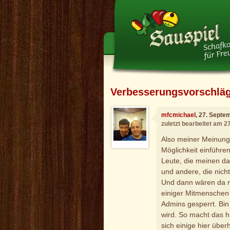
Verbesserungsvorschlä
mfcmichael
, 27. Septe
zuletzt bearbeitet am 
Also meiner Meinung 
Möglichkeit einführe
Leute, die meinen da
und andere, die nicht
Und dann wären da noc
einiger Mitmenschen 
Admins gesperrt. Bi
wird. So macht das h
sich einige hier üb