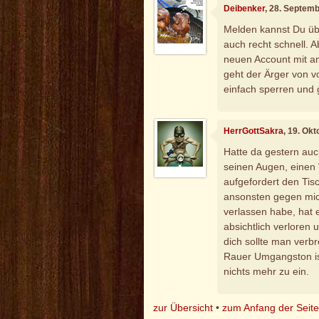
Deibenker
, 28. Septem
Melden kannst Du übe
auch recht schnell. 
neuen Account mit a
geht der Ärger von v
einfach sperren und g
HerrGottSakra
, 19. Ok
Hatte da gestern auc
seinen Augen, einen 
aufgefordert den Tis
ansonsten gegen mich
verlassen habe, hat e
absichtlich verloren 
dich sollte man verb
Rauer Umgangston ist 
nichts mehr zu ein.
zur Übersicht
•
zum Anfang der Seit