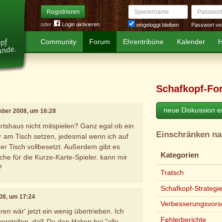
Spielername
Passwort
Registrieren
oder
Login aktivieren
Passwort ve
eingeloggt bleiben
Community
Forum
Ehrentribüne
Kalender
H
Schafkopf-Fo
neue Diskussion er
mber 2008, um 16:28
rtshaus nicht mitspielen? Ganz egal ob ein
Einschränken n
er am Tisch setzen, jedesmal wenn ich auf
 der Tisch vollbesetzt. Außerdem gibt es
Kategorien
sche für die Kurze-Karte-Spieler. kann mir
?
Tratsch
Schafkopf-Strategi
08, um 17:24
Verbesserungsvors
en wär' jetzt ein wenig übertrieben. Ich
Fehlerberichte
vorstellen, daß Du den Haken bei "alle