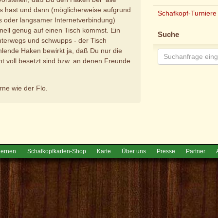
us hast und dann (möglicherweise aufgrund
Schafkopf-Turniere
 oder langsamer Internetverbindung)
hnell genug auf einen Tisch kommst. Ein
Suche
unterwegs und schwupps - der Tisch
hlende Haken bewirkt ja, daß Du nur die
cht voll besetzt sind bzw. an denen Freunde
erne wie der Flo.
e
lernen
Schafkopfkarten-Shop
Karte
Über uns
Presse
Partner