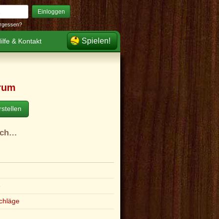
Einloggen
rgessen?
Spielen!
ilfe & Kontakt
rum
stellen
ach…
e
chläge