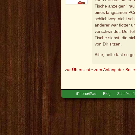
Tische anzeigen" ra
eines langsamen PCs
schlichtweg nicht sc
anderer war flotter 
verschwindet. Der fe
Tische siehst, die ni
von Dir sitzen.
Bitte, helfe fast so g
zur Übersicht
•
zum Anfang der Seit
iPhone/iPad
Blog
Schafkopf 