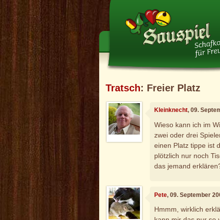
Tratsch
: Freier Platz
Kleinknecht
, 09. Septe
Wieso kann ich im Wi
zwei oder drei Spiel
einen Platz tippe ist
plötzlich nur noch Ti
das jemand erklären
Pete
, 09. September 20
Hmmm, wirklich erklär
kann mir das nur so 