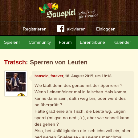
Registrieren
aktivieren
Einloggen
Spielen!
Community
Forum
Ehrentribüne
Kalender
Tratsch
: Sperren von Leuten
hansolo_forever
, 18. August 2015, um 18:18
Wie läuft denn des genau mit der Sperrerei ?
Wenn I einem/einer mal in falschen Hals komm,
kanns dann sein, daß i weg bin, oder werd des
no überprüft ?
Hatte grad eine am Tisch, die Leute wg. Legen
sperrt (mi gsd no ned ;-) ), aber wie schnell kann
des gehen ?
Also, bei Unflätigkeiten etc. seh ichs voll ein, aber
ned wegen Spielweise - au wenns manchmal