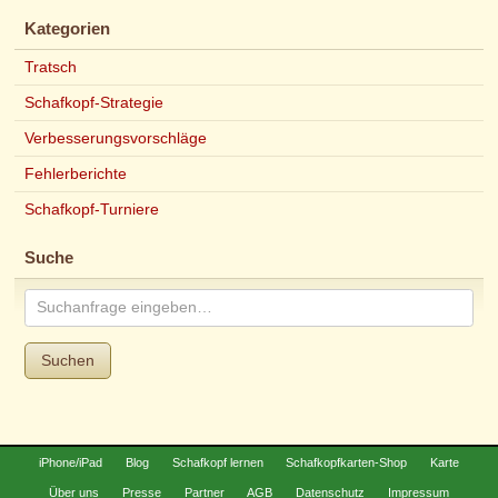
Kategorien
Tratsch
Schafkopf-Strategie
Verbesserungsvorschläge
Fehlerberichte
Schafkopf-Turniere
Suche
Suchen
iPhone/iPad
Blog
Schafkopf lernen
Schafkopfkarten-Shop
Karte
Über uns
Presse
Partner
AGB
Datenschutz
Impressum