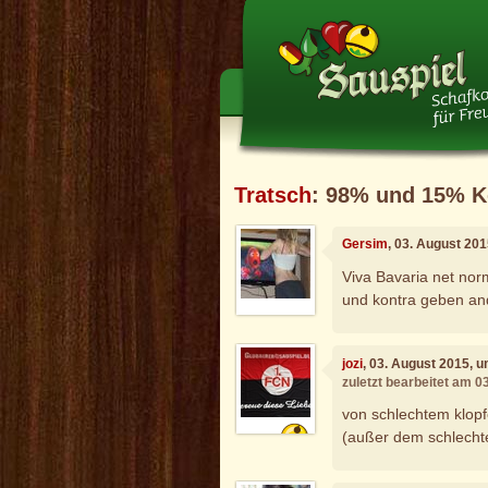
Tratsch
: 98% und 15% K
Gersim
, 03. August 20
Viva Bavaria net nor
und kontra geben and
jozi
, 03. August 2015, 
zuletzt bearbeitet am 0
von schlechtem klopfe
(außer dem schlechte