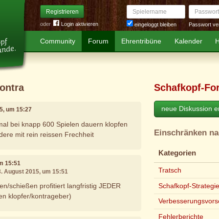
Spielername
Passwort
Registrieren
oder
Login aktivieren
Passwort ve
eingeloggt bleiben
Community
Forum
Ehrentribüne
Kalender
H
ontra
Schafkopf-Fo
neue Diskussion er
15, um 15:27
mal bei knapp 600 Spielen dauern klopfen
Einschränken n
ere mit rein reissen Frechheit
Kategorien
um 15:51
Tratsch
3. August 2015, um 15:51
Schafkopf-Strategi
n/schießen profitiert langfristig JEDER
n klopfer/kontrageber)
Verbesserungsvors
Fehlerberichte