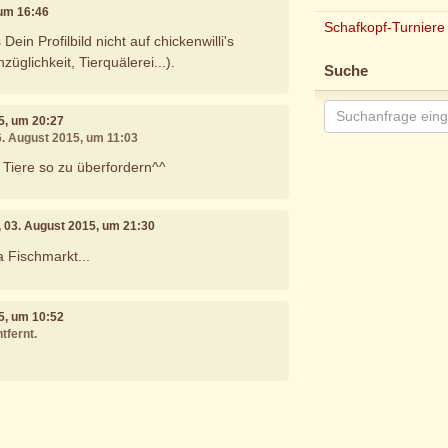
 um 16:46
Schafkopf-Turniere
 Dein Profilbild nicht auf chickenwilli's
züglichkeit, Tierquälerei...).
Suche
15, um 20:27
6. August 2015, um 11:03
! Tiere so zu überfordern^^
, 03. August 2015, um 21:30
a Fischmarkt...
15, um 10:52
tfernt.
e