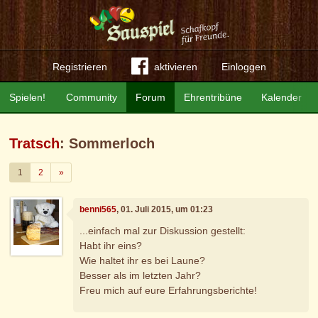
Registrieren
aktivieren
Einloggen
Spielen!
Community
Forum
Ehrentribüne
Kalender
Tratsch
: Sommerloch
Weiter
1
2
»
benni565
, 01. Juli 2015, um 01:23
...einfach mal zur Diskussion gestellt:
Habt ihr eins?
Wie haltet ihr es bei Laune?
Besser als im letzten Jahr?
Freu mich auf eure Erfahrungsberichte!