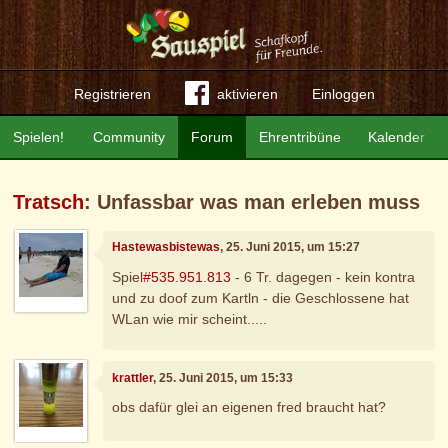
Registrieren
aktivieren
Einloggen
Spielen!
Community
Forum
Ehrentribüne
Kalender
Tratsch
: Unfassbar was man erleben muss
Hastewasbistewas
, 25. Juni 2015, um 15:27
Spiel
#535.951.813
- 6 Tr. dagegen - kein kontra
und zu doof zum Kartln - die Geschlossene hat
WLan wie mir scheint.....
krattler
, 25. Juni 2015, um 15:33
obs dafür glei an eigenen fred braucht hat?