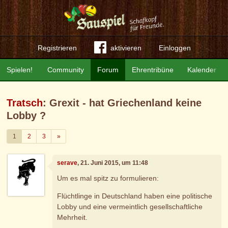
Registrieren
aktivieren
Einloggen
Spielen!
Community
Forum
Ehrentribüne
Kalender
Tratsch
: Grexit - hat Griechenland keine
Lobby ?
Weiter
1
2
3
»
serave
, 21. Juni 2015, um 11:48
Um es mal spitz zu formulieren:
Flüchtlinge in Deutschland haben eine politische
Lobby und eine vermeintlich gesellschaftliche
Mehrheit.