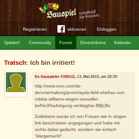
Registrieren
aktivieren
Einloggen
Spielen!
Community
Forum
Ehrentribüne
Kalender
Tratsch
: Ich bin irritiert!
Ex-Sauspieler #390111
, 13. Mai 2015, um 20:35
http://www.msn.com/de-
de/unterhaltung/promi/ayda-field-ehefrau-von-
robbie-williams-wegen-sexueller-
bel%c3%a4stigung-verklagt/ar-BBjIJ8c
Zeitlebens wurde ich von Frauen wie in obigen
link beschrieben angegangen und habe mir
nichts dabei gedacht, sondern sie einfach
"klargemacht".