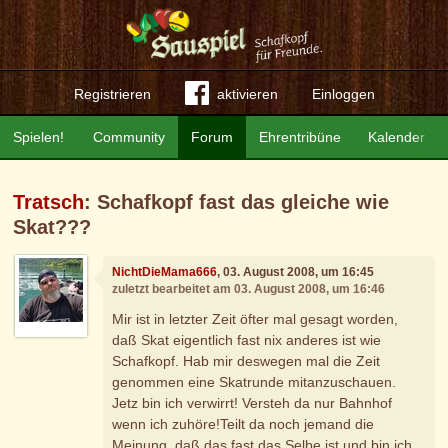
Registrieren
aktivieren
Einloggen
Spielen!
Community
Forum
Ehrentribüne
Kalender
Tratsch
: Schafkopf fast das gleiche wie
Skat???
NichtDieMama666
, 03. August 2008, um 16:45
zuletzt bearbeitet am 03. August 2008, um 16:46
Mir ist in letzter Zeit öfter mal gesagt worden,
daß Skat eigentlich fast nix anderes ist wie
Schafkopf. Hab mir deswegen mal die Zeit
genommen eine Skatrunde mitanzuschauen.
Jetz bin ich verwirrt! Versteh da nur Bahnhof
wenn ich zuhöre!Teilt da noch jemand die
Meinung, daß das fast das Selbe ist und bin ich