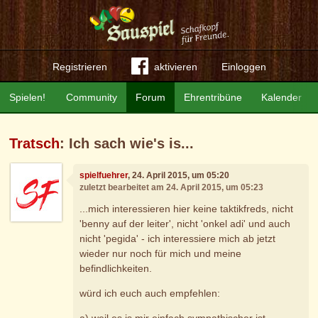
Registrieren
aktivieren
Einloggen
Spielen!
Community
Forum
Ehrentribüne
Kalender
Tratsch
: Ich sach wie's is...
spielfuehrer
, 24. April 2015, um 05:20
zuletzt bearbeitet am 24. April 2015, um 05:23
...mich interessieren hier keine taktikfreds, nicht
'benny auf der leiter', nicht 'onkel adi' und auch
nicht 'pegida' - ich interessiere mich ab jetzt
wieder nur noch für mich und meine
befindlichkeiten.
würd ich euch auch empfehlen:
a) weil es is mir einfach sympathischer ist