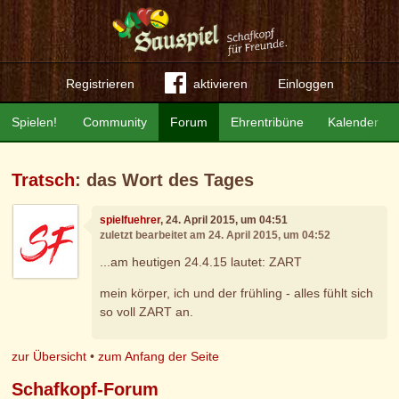
Registrieren
aktivieren
Einloggen
Spielen!
Community
Forum
Ehrentribüne
Kalender
Tratsch
: das Wort des Tages
spielfuehrer
, 24. April 2015, um 04:51
zuletzt bearbeitet am 24. April 2015, um 04:52
...am heutigen 24.4.15 lautet: ZART
mein körper, ich und der frühling - alles fühlt sich
so voll ZART an.
zur Übersicht
•
zum Anfang der Seite
Schafkopf-Forum