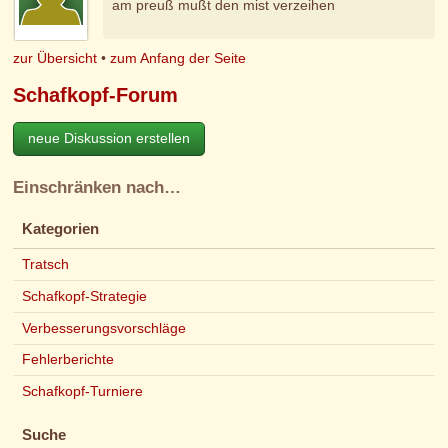
am preuß mußt den mist verzeihen
zur Übersicht
•
zum Anfang der Seite
Schafkopf-Forum
neue Diskussion erstellen
Einschränken nach…
Kategorien
Tratsch
Schafkopf-Strategie
Verbesserungsvorschläge
Fehlerberichte
Schafkopf-Turniere
Suche