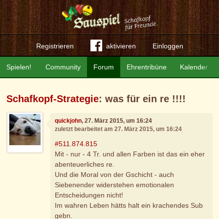
Registrieren
aktivieren
Einloggen
Spielen!
Community
Forum
Ehrentribüne
Kalender
Schafkopf-Strategie
: was für ein re !!!!
quickjohn
, 27. März 2015, um 16:24
zuletzt bearbeitet am 27. März 2015, um 16:24
#511.874.815
Mit - nur - 4 Tr. und allen Farben ist das ein eher
abenteuerliches re.
Und die Moral von der Gschicht - auch
Siebenender widerstehen emotionalen
Entscheidungen nicht!
Im wahren Leben hätts halt ein krachendes Sub
gebn.