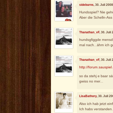
sideburns
, 30. Juli 200
Hundsspiel? Nie gehö
Aber die Schelln-Ass 
Thanathan_vF
, 30. Jul
hundsgfiggde mensd d
mal nach...ähm ich g
Thanathan_vF
, 30. Jul
http://forum.sauspie
so da stehj e baar s
gwiss no mer...
LisaBathory
, 30. Juli 
Also ich hab jetzt ei
Ich habs verstanden.