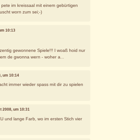
 pete im kreissaal mit einem gebürtigen
auscht worn zum sei;-)
 um 10:13
ozentig gewonnene Spiele!!! I woaß hoid nur
wem de gwonna wern - woher a...
8, um 10:14
acht immer wieder spass mit dir zu spielen
st 2008, um 10:31
U und lange Farb, wo im ersten Stich vier