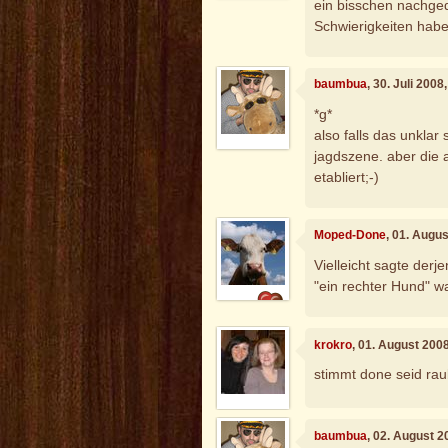
ein bisschen nachged
Schwierigkeiten habe
baumbua
, 30. Juli 200
*g*
also falls das unklar 
jagdszene. aber die a
etabliert;-)
Moped-Done
, 01. Augu
Vielleicht sagte derj
"ein rechter Hund" w
krokro
, 01. August 200
stimmt done seid raub
baumbua
, 02. August 