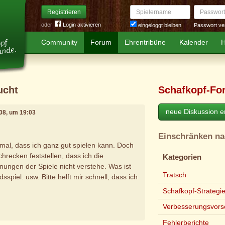
Spielername
Passwort
Registrieren
oder
Login aktivieren
Passwort ve
eingeloggt bleiben
Community
Forum
Ehrentribüne
Kalender
H
ucht
Schafkopf-Fo
neue Diskussion er
2008, um 19:03
Einschränken n
 mal, dass ich ganz gut spielen kann. Doch
chrecken feststellen, dass ich die
Kategorien
nungen der Spiele nicht verstehe. Was ist
Tratsch
sspiel. usw. Bitte helft mir schnell, dass ich
Schafkopf-Strategi
Verbesserungsvors
Fehlerberichte