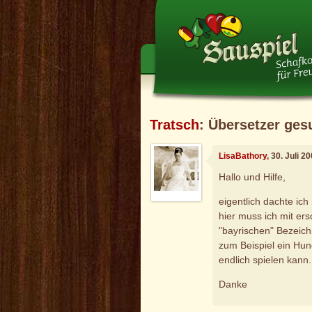
Tratsch
: Übersetzer ges
LisaBathory
, 30. Juli 
Hallo und Hilfe,
eigentlich dachte ich
hier muss ich mit ers
"bayrischen" Bezeich
zum Beispiel ein Hund
endlich spielen kann.
Danke