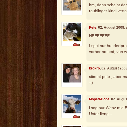
hm, dann scheint der
raublinger kindl vert
Pete
, 02. August 2008,
HEEEEEEE
I spui nur hundertpr
vorher no ned, von 
krokro
, 02. August 200
stimmt pete , aber m
:-)
Moped-Done
, 02. Augu
i sog nur Wenz mid E
Unter lieng...