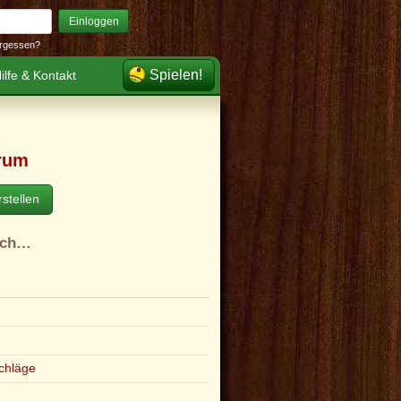
Einloggen
rgessen?
Spielen!
ilfe & Kontakt
rum
stellen
ach…
e
chläge