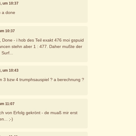
8, um 10:37
) a done
 um 10:37
Done - i hob des Teil exakt 476 moi gspuid
ancen stehn aber 1 : 477. Daher mußte der
 Surf...
8, um 10:43
en 3 bzw 4 trumphsauspiel ? a berechnung ?
 um 11:07
ich von Erfolg gekrönt - de muaß mir erst
... ;-)