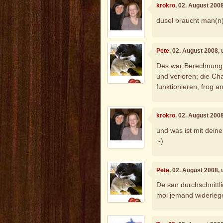
krokro
, 02. August 200
dusel braucht man(n
Pete
, 02. August 2008,
Des war Berechnung, 
und verloren; die Ch
funktionieren, frog an
krokro
, 02. August 200
und was ist mit dein
:-)
Pete
, 02. August 2008,
De san durchschnittl
moi jemand widerlegen