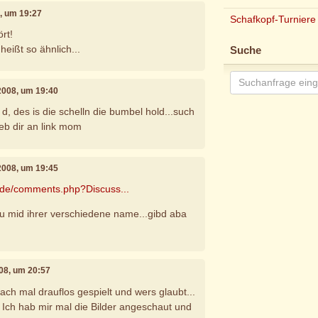
8, um 19:27
Schafkopf-Turniere
rt!
heißt so ähnlich...
Suche
i 2008, um 19:40
, des is die schelln die bumbel hold...such
eb dir an link mom
i 2008, um 19:45
l.de/comments.php?Discuss...
äu mid ihrer verschiedene name...gibd aba
2008, um 20:57
nfach mal drauflos gespielt und wers glaubt...
 Ich hab mir mal die Bilder angeschaut und