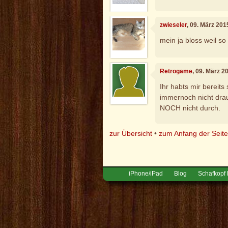
zwieseler
, 09. März 201
mein ja bloss weil s
Retrogame
, 09. März 2
Ihr habts mir bereits
immernoch nicht dra
NOCH nicht durch.
zur Übersicht
•
zum Anfang der Seit
iPhone/iPad
Blog
Schafkopf 