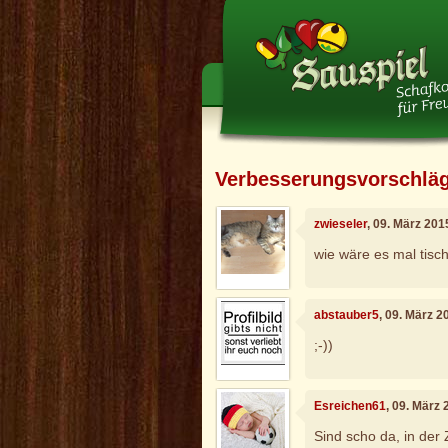
Verbesserungsvorschlä
zwieseler
, 09. März 201
wie wäre es mal tisc
abstauber5
, 09. März 
;-))
Esreichen61
, 09. März
Sind scho da, in der