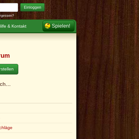
Einloggen
rgessen?
Spielen!
ilfe & Kontakt
rum
stellen
ach…
e
chläge