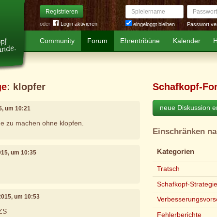
Spielername
Passwort
Registrieren
oder
Login aktivieren
Passwort ve
eingeloggt bleiben
Community
Forum
Ehrentribüne
Kalender
H
ge
: klopfer
Schafkopf-Fo
neue Diskussion er
5, um 10:21
he zu machen ohne klopfen.
Einschränken n
Kategorien
2015, um 10:35
Tratsch
Schafkopf-Strategi
 2015, um 10:53
Verbesserungsvors
 ZS
Fehlerberichte