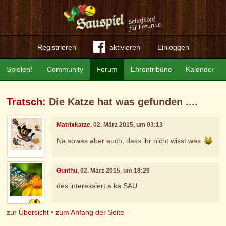
Registrieren
aktivieren
Einloggen
Spielen!
Community
Forum
Ehrentribüne
Kalender
Tratsch
: Die Katze hat was gefunden ....
Matrixkatze
, 02. März 2015, um 03:13
Na sowas aber auch, dass ihr nicht wisst was
Gunthu
, 02. März 2015, um 18:29
des interessiert a ka SAU
zur Übersicht
•
zum Anfang der Seite