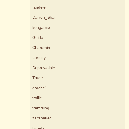
fandele
Darren_Shan
kongarnix
Guido
Charamia
Loreley
Doprowolnie
Trude
drache1
fraille
fremdling
zaltshaker
blueday