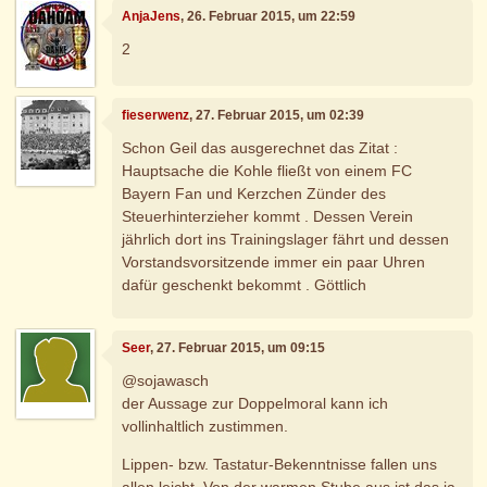
AnjaJens
, 26. Februar 2015, um 22:59
2
fieserwenz
, 27. Februar 2015, um 02:39
Schon Geil das ausgerechnet das Zitat :
Hauptsache die Kohle fließt von einem FC
Bayern Fan und Kerzchen Zünder des
Steuerhinterzieher kommt . Dessen Verein
jährlich dort ins Trainingslager fährt und dessen
Vorstandsvorsitzende immer ein paar Uhren
dafür geschenkt bekommt . Göttlich
Seer
, 27. Februar 2015, um 09:15
@sojawasch
der Aussage zur Doppelmoral kann ich
vollinhaltlich zustimmen.
Lippen- bzw. Tastatur-Bekenntnisse fallen uns
allen leicht. Von der warmen Stube aus ist das ja