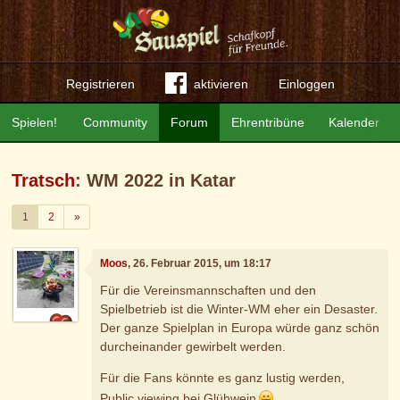
Registrieren
aktivieren
Einloggen
Spielen!
Community
Forum
Ehrentribüne
Kalender
Tratsch
: WM 2022 in Katar
Weiter
1
2
»
Moos
, 26. Februar 2015, um 18:17
Für die Vereinsmannschaften und den
Spielbetrieb ist die Winter-WM eher ein Desaster.
Der ganze Spielplan in Europa würde ganz schön
durcheinander gewirbelt werden.
Für die Fans könnte es ganz lustig werden,
Public viewing bei Glühwein