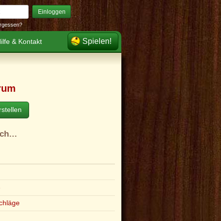
Einloggen
rgessen?
Spielen!
ilfe & Kontakt
rum
stellen
ach…
e
chläge