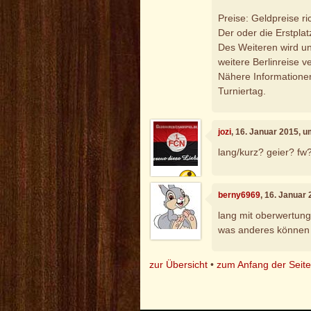
Preise: Geldpreise ri
Der oder die Erstplat
Des Weiteren wird un
weitere Berlinreise ve
Nähere Informationen
Turniertag.
jozi
, 16. Januar 2015, 
lang/kurz? geier? fw
berny6969
, 16. Januar
lang mit oberwertung
was anderes können d
zur Übersicht
•
zum Anfang der Seit