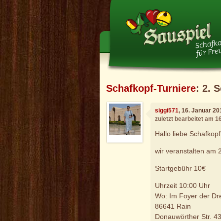
Schafkopf-Turniere
: 2. 
siggi571
, 16. Januar 2
zuletzt bearbeitet am 1
Hallo liebe Schafkop
wir veranstalten am 
Startgebühr 10€
Uhrzeit 10:00 Uhr
Wo: Im Foyer der Dre
86641 Rain
Donauwörther Str. 4