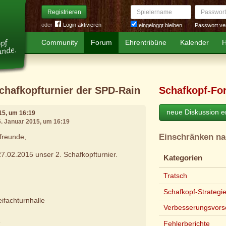
Spielername
Passwort
Registrieren
oder
Login aktivieren
Passwort ve
eingeloggt bleiben
Community
Forum
Ehrentribüne
Kalender
H
Schafkopfturnier der SPD-Rain
Schafkopf-Fo
neue Diskussion er
015, um 16:19
6. Januar 2015, um 16:19
Einschränken n
ffreunde,
27.02.2015 unser 2. Schafkopfturnier.
Kategorien
Tratsch
Schafkopf-Strategi
ifachturnhalle
Verbesserungsvors
3
Fehlerberichte