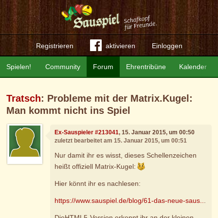
Registrieren
aktivieren
Einloggen
Spielen!
Community
Forum
Ehrentribüne
Kalender
Tratsch
: Probleme mit der Matrix.Kugel:
Man kommt nicht ins Spiel
Ex-Sauspieler #213041
, 15. Januar 2015, um 00:50
zuletzt bearbeitet am 15. Januar 2015, um 00:51
Nur damit ihr es wisst, dieses Schellenzeichen
heißt offiziell Matrix-Kugel:
Hier könnt ihr es nachlesen:
https://www.sauspiel.de/blog/61-das-neue-saus..
.
DieHTML5-Version erkennt ihr an der kleinen