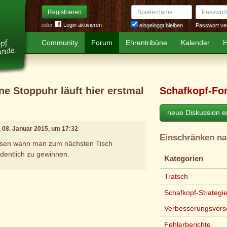
Spielername
Passwort
Registrieren
oder
Login aktivieren
Passwort ve
eingeloggt bleiben
Community
Forum
Ehrentribüne
Kalender
H
ne Stoppuhr läuft hier erstmal
Schafkopf-Fo
neue Diskussion er
, 08. Januar 2015, um 17:32
Einschränken n
ssen wann man zum nächsten Tisch
dentlich zu gewinnen.
Kategorien
Tratsch
e
Schafkopf-Strategi
Verbesserungsvors
Fehlerberichte