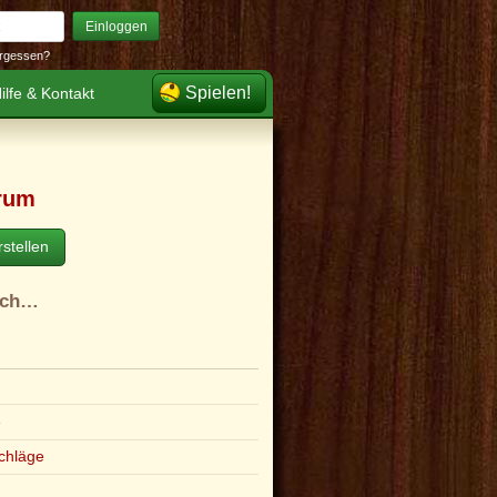
Einloggen
rgessen?
Spielen!
ilfe & Kontakt
rum
stellen
ach…
e
chläge