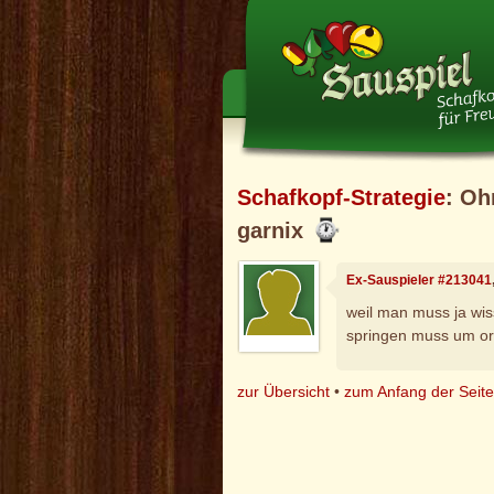
Schafkopf-Strategie
: Oh
garnix
Ex-Sauspieler #213041
weil man muss ja wi
springen muss um or
zur Übersicht
•
zum Anfang der Seit