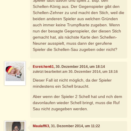
Spieler läuft davon und spielt z. Bsp. den
Schellen-König aus. Der Gegenspieler gibt den
Schellen-Zehner zu und macht den Stich, weil die
beiden anderen Spieler aus welchen Gründen
auch immer keine Trumpfkarte zugeben. Wenn
nun der besagte Gegenspieler, der diesen Stich
gemacht hat, als nächste Karte den Schellen-
Neuner ausspielt, muss dann der gerufene
Spieler die Schellen-Sau zugeben oder nicht?
Esreichen61
, 30. Dezember 2014, um 18:14
zuletzt bearbeitet am 30. Dezember 2014, um 18:16
Dieser Fall ist nicht möglich, da der Spieler
mindestens ein Schell braucht.
Aber wenn der Spieler 2 Schell hat und nch dem
davonlaufen wieder Schell bringt, muss die Ruf
Sau nicht zugegeben werden.
Maulaff63
, 31. Dezember 2014, um 11:22