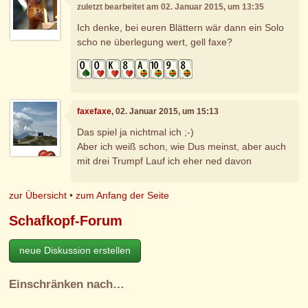
zuletzt bearbeitet am 02. Januar 2015, um 13:35
Ich denke, bei euren Blättern wär dann ein Solo
scho ne überlegung wert, gell faxe?
faxefaxe
, 02. Januar 2015, um 15:13
Das spiel ja nichtmal ich ;-)
Aber ich weiß schon, wie Dus meinst, aber auch
mit drei Trumpf Lauf ich eher ned davon
zur Übersicht
•
zum Anfang der Seite
Schafkopf-Forum
neue Diskussion erstellen
Einschränken nach…