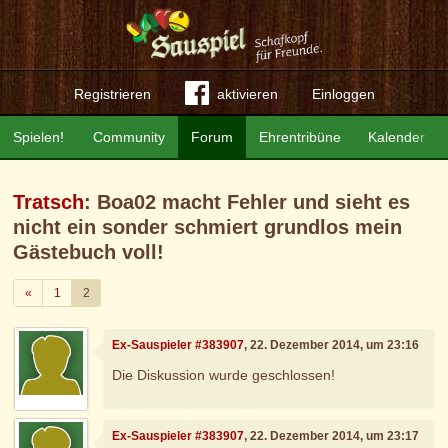
Registrieren
aktivieren
Einloggen
Spielen!
Community
Forum
Ehrentribüne
Kalender
Tratsch
: Boa02 macht Fehler und sieht es
nicht ein sonder schmiert grundlos mein
Gästebuch voll!
Zurück
«
1
2
Ex-Sauspieler #383907
, 22. Dezember 2014, um 23:16
Die Diskussion wurde geschlossen!
Ex-Sauspieler #383907
, 22. Dezember 2014, um 23:17