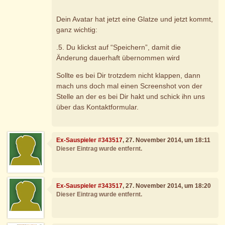
Dein Avatar hat jetzt eine Glatze und jetzt kommt,
ganz wichtig:
.5. Du klickst auf “Speichern”, damit die
Änderung dauerhaft übernommen wird
Sollte es bei Dir trotzdem nicht klappen, dann
mach uns doch mal einen Screenshot von der
Stelle an der es bei Dir hakt und schick ihn uns
über das Kontaktformular.
Ex-Sauspieler #343517
, 27. November 2014, um 18:11
Dieser Eintrag wurde entfernt.
Ex-Sauspieler #343517
, 27. November 2014, um 18:20
Dieser Eintrag wurde entfernt.