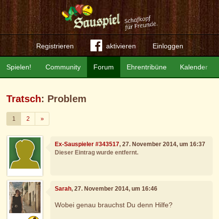
Registrieren
aktivieren
Einloggen
Spielen!
Community
Forum
Ehrentribüne
Kalender
Tratsch
: Problem
Weiter
1
2
»
Ex-Sauspieler #343517
, 27. November 2014, um 16:37
Dieser Eintrag wurde entfernt.
Sarah
, 27. November 2014, um 16:46
Wobei genau brauchst Du denn Hilfe?