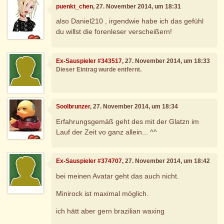
puenkt_chen
, 27. November 2014, um 18:31
also Daniel210 , irgendwie habe ich das gefühl
du willst die forenleser verscheißern!
Ex-Sauspieler #343517
, 27. November 2014, um 18:33
Dieser Eintrag wurde entfernt.
Soolbrunzer
, 27. November 2014, um 18:34
Erfahrungsgemäß geht des mit der Glatzn im
Lauf der Zeit vo ganz allein... ^^
Ex-Sauspieler #374707
, 27. November 2014, um 18:42
bei meinen Avatar geht das auch nicht.
Minirock ist maximal möglich.
ich hätt aber gern brazilian waxing