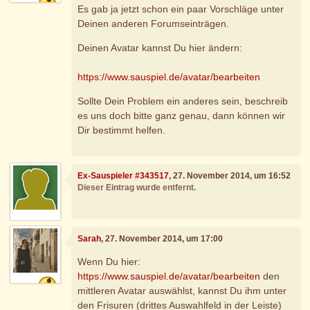
Es gab ja jetzt schon ein paar Vorschläge unter
Deinen anderen Forumseinträgen.
Deinen Avatar kannst Du hier ändern:
https://www.sauspiel.de/avatar/bearbeiten
Sollte Dein Problem ein anderes sein, beschreib
es uns doch bitte ganz genau, dann können wir
Dir bestimmt helfen.
Ex-Sauspieler #343517
, 27. November 2014, um 16:52
Dieser Eintrag wurde entfernt.
Sarah
, 27. November 2014, um 17:00
Wenn Du hier:
https://www.sauspiel.de/avatar/bearbeiten
den
mittleren Avatar auswählst, kannst Du ihm unter
den Frisuren (drittes Auswahlfeld in der Leiste)