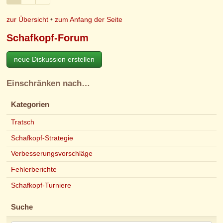
zur Übersicht
•
zum Anfang der Seite
Schafkopf-Forum
neue Diskussion erstellen
Einschränken nach…
Kategorien
Tratsch
Schafkopf-Strategie
Verbesserungsvorschläge
Fehlerberichte
Schafkopf-Turniere
Suche