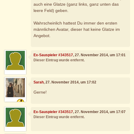
auch eine Glatze (ganz links, ganz unten das
leere Feld) geben.
Wahrscheinlich hattest Du immer den ersten
männlichen Avatar, dieser hat keine Glatze im
Angebot.
Ex-Sauspieler #343517
, 27. November 2014, um 17:01
Dieser Eintrag wurde entfernt.
Sarah
, 27. November 2014, um 17:02
Gerne!
Ex-Sauspieler #343517
, 27. November 2014, um 17:07
Dieser Eintrag wurde entfernt.