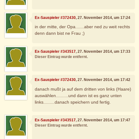
Ex-Sauspieler #372430
, 27. November 2014, um 17:24
in der mitte, der Opa.......aber ned zu weit rechts
denn dann bist ne Frau ;)
Ex-Sauspieler #343517
, 27. November 2014, um 17:33
Dieser Eintrag wurde entfernt.
Ex-Sauspieler #372430
, 27. November 2014, um 17:42
danach mußt ja auf dem dritten von links (Haare)
auswählen..........und dann ist es ganz unten
links.........danach speichern und fertig.
Ex-Sauspieler #343517
, 27. November 2014, um 17:47
Dieser Eintrag wurde entfernt.