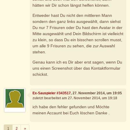
hätten wir Dir schon längst helfen können.
Entweder hast Du nicht den mittleren Mann
sondern den ganz links ausgewählt, dann siehst
Du nur 7 Frisuren oder Du hast den Avatar in der
Mitte ausgewählt und Dein Bildschirm ist vielleicht
zu klein, so dass Du ein bisschen scrollen musst,
um alle 9 Frisuren zu sehen, die zur Auswahl
stehen.
Genau kann ich es Dir aber erst sagen, wenn Du
uns einen Screenshot über das Kontaktformular
schickst.
Ex-Sauspieler #343517
, 27. November 2014, um 19:05
zuletzt bearbeitet am 27. November 2014, um 19:18
ich habe den fehler gefunden und Möchte
meinen Accaunt bei Euch löschen Danke .
Weiter
1
2
»