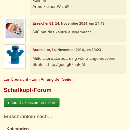
kann!!!!
Arme kleiner Wicht!!!!
Esreichen61
, 14. November 2014, um 17:49
640 hat des kontra ausgemacht.
Automator
, 14. November 2014, um 19:23
Mittelalterwaterboarding wär a angemessene
Strafe....http://goo.gl/7naFjM
zur Übersicht
•
zum Anfang der Seite
Schafkopf-Forum
neue Diskussion erstellen
Einschränken nach…
Kategorien