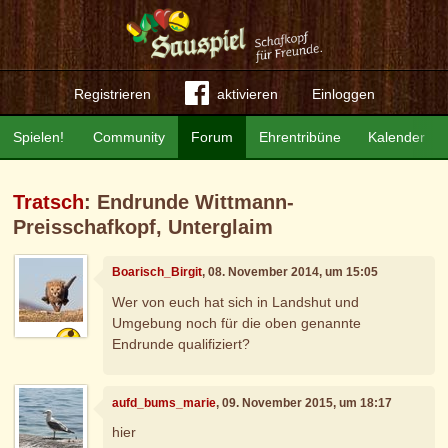
Registrieren
aktivieren
Einloggen
Spielen!
Community
Forum
Ehrentribüne
Kalender
Tratsch
: Endrunde Wittmann-
Preisschafkopf, Unterglaim
Boarisch_Birgit
, 08. November 2014, um 15:05
Wer von euch hat sich in Landshut und
Umgebung noch für die oben genannte
Endrunde qualifiziert?
aufd_bums_marie
, 09. November 2015, um 18:17
hier