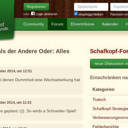
Spielername
Passwort
Registrieren
oder
Login aktivieren
Passwort ve
eingeloggt bleiben
Community
Forum
Ehrentribüne
Kalender
H
ls der Andere Oder: Alles
Schafkopf-Fo
neue Diskussion er
mber 2014, um 12:51
Einschränken n
bei denen Dummheit eine Wechselwirkung hat
Kategorien
Tratsch
mber 2014, um 11:43
Schafkopf-Strategi
s geplant;-))). So wirds a Schneider-Spiel!
Verbesserungsvors
Fehlerberichte