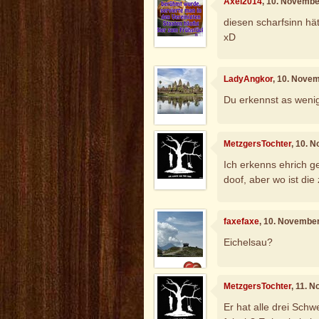
Axel2014
, 10. Novembe
diesen scharfsinn hät
xD
LadyAngkor
, 10. Nove
Du erkennst as wenig
MetzgersTochter
, 10. 
Ich erkenns ehrich ges
doof, aber wo ist di
faxefaxe
, 10. Novembe
Eichelsau?
MetzgersTochter
, 11. 
Er hat alle drei Schw