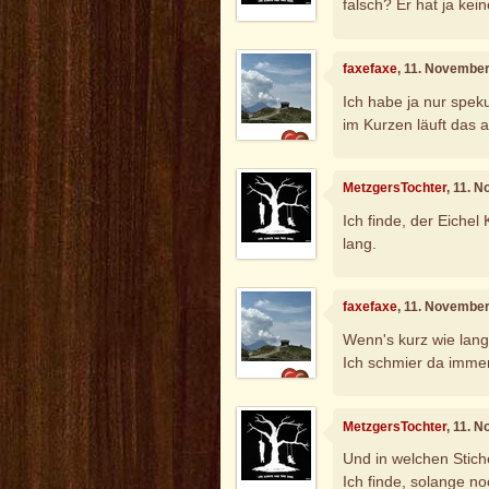
falsch? Er hat ja kei
faxefaxe
, 11. Novembe
Ich habe ja nur spek
im Kurzen läuft das 
MetzgersTochter
, 11. 
Ich finde, der Eichel
lang.
faxefaxe
, 11. Novembe
Wenn's kurz wie lang 
Ich schmier da immer
MetzgersTochter
, 11. 
Und in welchen Stich
Ich finde, solange no