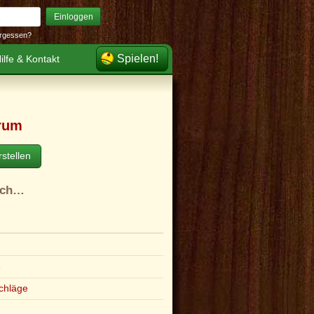
Einloggen
rgessen?
Spielen!
ilfe & Kontakt
rum
stellen
ach…
e
chläge