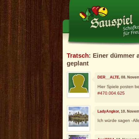
Tratsch
: Einer dümmer a
geplant
DER__ALTE
, 08. Nove
Hier Spiele posten 
#470.004.625
LadyAngkor
, 10. Nove
Ich würde sagen -Alle