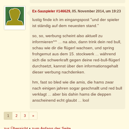
Ex-Sauspieler #146629
, 05. November 2014, um 19:23
lustig finde ich im eingangspost "und der spieler
ist ständig auf dem neuesten stand."
so, so, werbung scheint also aktuell zu
informieren^^ ... na also, dann trink dein red bull,
schau wie dir die flügerl wachsen, und spring
frohgemut aus dem 15. stockwerk ... während
sich die schwerkraft gegen deine red-bull-flügerl
durchsetzt, kannst über den informationsgehalt
dieser werbung nachdenken.
hm, fast so bled wie die amis, die hams zwar
nach einigen jahren sogar geschnallt und red bull
verklagt ... aber bis dahin hams die deppen
anscheinend echt glaubt ... lool
Weiter
1
2
3
»
zur Übersicht
•
zum Anfang der Seite