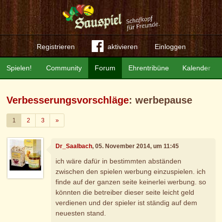
Registrieren
aktivieren
Einloggen
Spielen!
Community
Forum
Ehrentribüne
Kalender
Verbesserungsvorschläge
: werbepause
Weiter
1
2
3
»
Dr_Saalbach
, 05. November 2014, um 11:45
ich wäre dafür in bestimmten abständen
zwischen den spielen werbung einzuspielen. ich
finde auf der ganzen seite keinerlei werbung. so
könnten die betreiber dieser seite leicht geld
verdienen und der spieler ist ständig auf dem
neuesten stand.