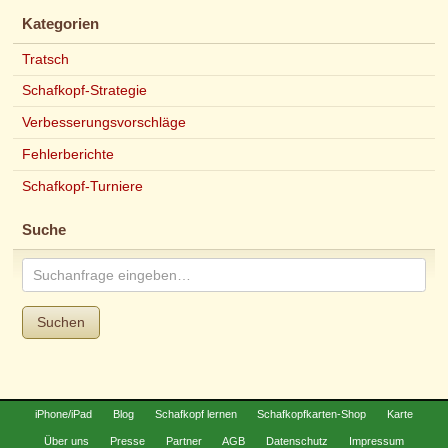
Kategorien
Tratsch
Schafkopf-Strategie
Verbesserungsvorschläge
Fehlerberichte
Schafkopf-Turniere
Suche
Suchen
iPhone/iPad
Blog
Schafkopf lernen
Schafkopfkarten-Shop
Karte
Über uns
Presse
Partner
AGB
Datenschutz
Impressum