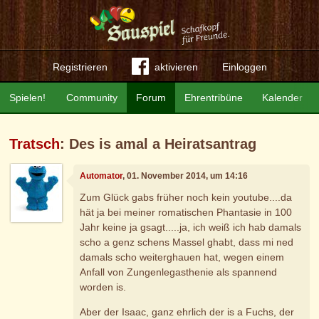
Registrieren
aktivieren
Einloggen
Spielen!
Community
Forum
Ehrentribüne
Kalender
Tratsch
: Des is amal a Heiratsantrag
Automator
, 01. November 2014, um 14:16
Zum Glück gabs früher noch kein youtube....da
hät ja bei meiner romatischen Phantasie in 100
Jahr keine ja gsagt.....ja, ich weiß ich hab damals
scho a genz schens Massel ghabt, dass mi ned
damals scho weiterghauen hat, wegen einem
Anfall von Zungenlegasthenie als spannend
worden is.
Aber der Isaac, ganz ehrlich der is a Fuchs, der