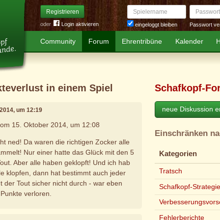
Spielername
Passwort
Registrieren
oder
Login aktivieren
Passwort ve
eingeloggt bleiben
Community
Forum
Ehrentribüne
Kalender
H
teverlust in einem Spiel
Schafkopf-Fo
neue Diskussion er
 2014, um 12:19
vom 15. Oktober 2014, um 12:08
Einschränken n
ht ned! Da waren die richtigen Zocker alle
mmelt! Nur einer hatte das Glück mit den 5
Kategorien
ut. Aber alle haben geklopft! Und ich hab
Tratsch
le klopfen, dann hat bestimmt auch jeder
 der Tout sicher nicht durch - war eben
Schafkopf-Strategi
 Punkte verloren.
Verbesserungsvors
Fehlerberichte