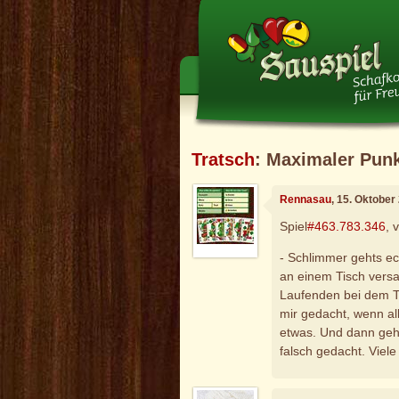
Tratsch
: Maximaler Punk
Rennasau
, 15. Oktober
Spiel
#463.783.346
, 
- Schlimmer gehts ec
an einem Tisch versa
Laufenden bei dem To
mir gedacht, wenn al
etwas. Und dann geht
falsch gedacht. Viele