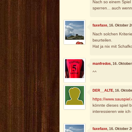
Nach so einem Spiel 
sperren... auch wenn 
faxefaxe
, 16. Oktober 
Nach solchen Kriteri
beurteilen.
Hat ja nix mit Schafk
manfredos
, 16. Oktobe
^^
DER__ALTE
, 16. Oktob
https://www.sauspiel
könnte dieses spiel 
interessieren wie ich
faxefaxe
, 16. Oktober 