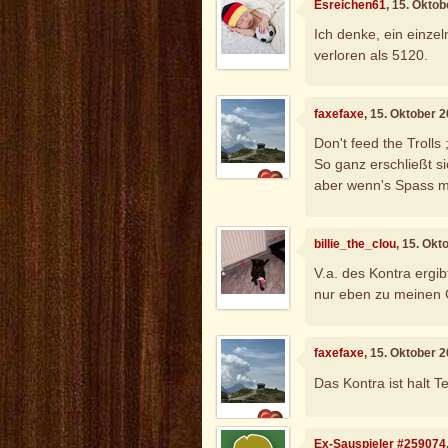
Esreichen61
, 15. Okto
Ich denke, ein einzel
verloren als 5120.
faxefaxe
, 15. Oktober 
Don't feed the Trolls ;
So ganz erschließt si
aber wenn's Spass m
billie_the_clou
, 15. Ok
V.a. des Kontra ergib
nur eben zu meinen 
faxefaxe
, 15. Oktober 
Das Kontra ist halt Te
Ex-Sauspieler #259074