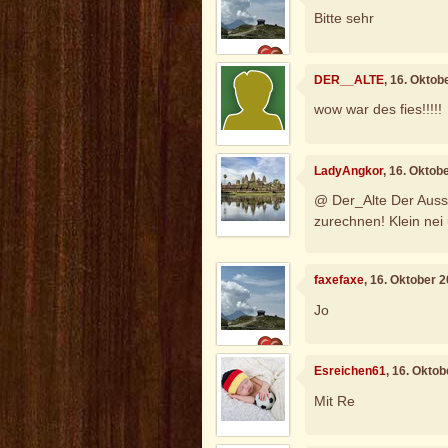
Bitte sehr
DER__ALTE
, 16. Oktob
wow war des fies!!!!!
LadyAngkor
, 16. Oktob
@ Der_Alte Der Aussp
zurechnen! Klein nei
faxefaxe
, 16. Oktober 
Jo
Esreichen61
, 16. Okto
Mit Re