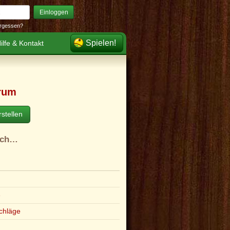
Einloggen
rgessen?
Spielen!
ilfe & Kontakt
rum
stellen
ach…
e
chläge