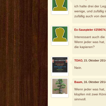
ich halte drei der Le
wenige, und zufällig
zufällig auch von de
Ex-Sauspieler #259074
Interessant auch die 
Wenn jeder was hat,
die kapieren?
TOAO
, 15. Oktober 201
Nein.
Baam
, 16. Oktober 201
Wenn jeder was hat, 
klopfen mit zwei Köni
sinnvoll.