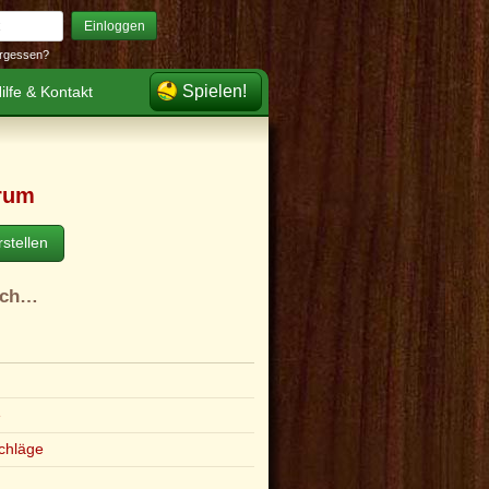
Einloggen
rgessen?
Spielen!
ilfe & Kontakt
rum
stellen
ach…
e
chläge