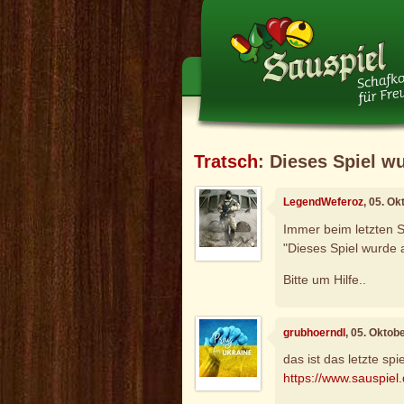
Tratsch
: Dieses Spiel wu
LegendWeferoz
, 05. O
Immer beim letzten Sp
"Dieses Spiel wurde a
Bitte um Hilfe..
grubhoerndl
, 05. Oktob
das ist das letzte sp
https://www.sauspiel