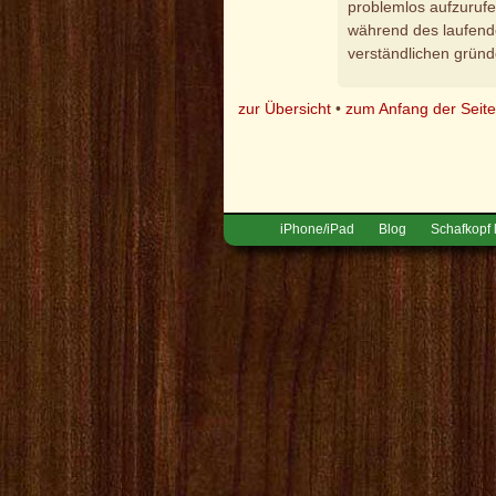
problemlos aufzurufen
während des laufend
verständlichen gründ
zur Übersicht
•
zum Anfang der Seit
iPhone/iPad
Blog
Schafkopf 