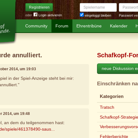
Spielername
Passwort
Registrieren
oder
Login aktivieren
Passwort ve
eingeloggt bleiben
Community
Forum
Ehrentribüne
Kalender
H
rde annulliert.
Schafkopf-Fo
neue Diskussion er
ktober 2014, um 19:03
iel in der Spiel-Anzeige steht bei mir:
Einschränken n
nnulliert."
Kategorien
Tratsch
er 2014, um 19:48
Schafkopf-Strategi
iel, an dem du teilgenommen hast:
Verbesserungsvors
.de/spiele/461378490-saus...
Fehlerberichte