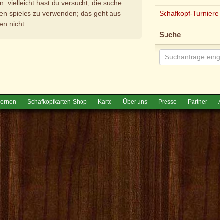
. vielleicht hast du versucht, die suche
Schafkopf-Turniere
en spieles zu verwenden; das geht aus
en nicht.
Suche
e
lernen
Schafkopfkarten-Shop
Karte
Über uns
Presse
Partner