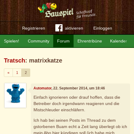
Registrieren
aktivieren
Einloggen
Spielen!
Community
Forum
Ehrentribüne
Kalender
Tratsch
: matrixkatze
Zurück
«
1
2
Automator
, 22. September 2014, um 18:46
Einfach ignorieren oder drauf hoffen, dass die
Betreiber doch irgendwann reagieren und die
Mistschleuder einschläfern.
Ich hab bei seinen Posts im Thread zu dem
gstorbenen Buam echt a Zeit lang überlegt ob ich
mein Abo hier kündigen soll (ich habe mich