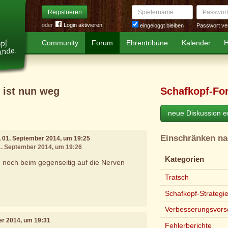
Spielername
Passwort
Registrieren
oder
Login aktivieren
Passwort ve
eingeloggt bleiben
Community
Forum
Ehrentribüne
Kalender
H
 ist nun weg
Schafkopf-Fo
neue Diskussion er
Einschränken n
, 01. September 2014, um 19:25
01. September 2014, um 19:26
Kategorien
n noch beim gegenseitig auf die Nerven
Tratsch
Schafkopf-Strategi
Verbesserungsvors
er 2014, um 19:31
Fehlerberichte