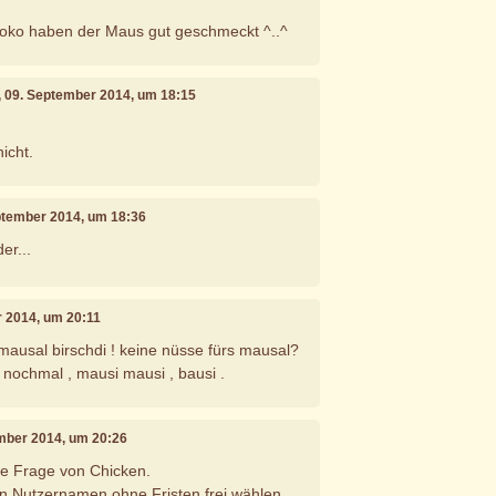
hoko haben der Maus gut geschmeckt ^..^
, 09. September 2014, um 18:15
icht.
eptember 2014, um 18:36
er...
r 2014, um 20:11
 mausal birschdi ! keine nüsse fürs mausal?
 nochmal , mausi mausi , bausi .
ember 2014, um 20:26
te Frage von Chicken.
n Nutzernamen ohne Fristen frei wählen