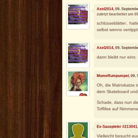
Axel2014
, 09. Septemb
zuletzt bearbeitet am 
schlüsseblätter.. hatt
selbst wenns vertippt 
Axel2014
, 09. Septemb
dann bleibt nur eins:
MumeRumpumpel
, 09.
Oh, die Matrixkatze 
dem Skateboard und 
Schade, dass nun die
Toffifee auf Nimmer
Ex-Sauspieler #213041
Vielleicht besucht eu