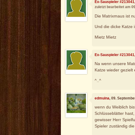
Ex-Sauspieler #213041
zuletzt bearbeitet am 
Die Matrixmaus ist n
Und die dicke Katze i
Mietz Mietz
Ex-Sauspieler #213041
Na wenn unsere Matr
Katze wieder gezielt
^..^
edmuina
, 09. Septembe
wenn du Weiblich bist
Schlüsseblätter hast,
gewisser Herr Spielfu
Spieler zuständig die 