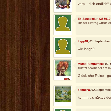
verp... dich endlich!
Ex-Sauspieler #355919
Dieser Eintrag wurde en
luggi48
, 01. September
wie lange?
MumeRumpumpel
, 02.
zuletzt bearbeitet am 
Glückliche Reise - g
edmuina
, 02. Septembe
kommt als näxtes de