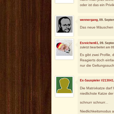
oder ist das ein Privi
wennergang
, 09. Sept
Das neue Mäuschen ist
Esreichen61
, 09. Sept
zuletzt bearbeitet am 
Es gibt zwei Profile,
Reagierts doch einfac
nur die Geltungssuch
Ex-Sauspieler #213041
Die Matrixkatze darf h
niedlichste Katze der 
schnurr schnurr...
Niedlichkeitsmodus 