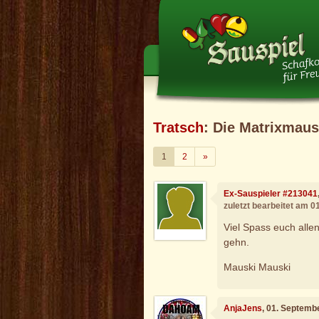
Tratsch
: Die Matrixmaus
Weiter
1
2
»
Ex-Sauspieler #213041
zuletzt bearbeitet am 
Viel Spass euch alle
gehn.
Mauski Mauski
AnjaJens
, 01. Septemb