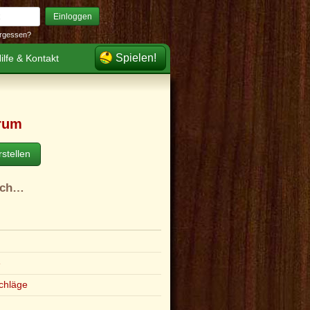
Einloggen
rgessen?
Spielen!
ilfe & Kontakt
rum
stellen
ach…
e
chläge