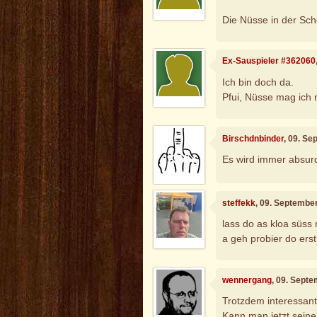
Die Nüsse in der Sc
Ex-Sauspieler #362060
Ich bin doch da.
Pfui, Nüsse mag ich n
Birschdnbinder
, 09. S
Es wird immer absurd
steffekk
, 09. Septembe
lass do as kloa süss
a geh probier do erst
wennergang
, 09. Sept
Trotzdem interessan
Kann man jetzt seine