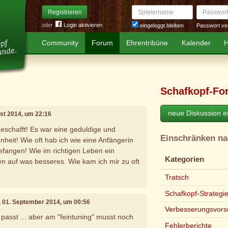
Spielername
Passwort
Registrieren
oder
Login aktivieren
Passwort ve
eingeloggt bleiben
Community
Forum
Ehrentribüne
Kalender
H
Schafkopf-Fo
neue Diskussion er
ust 2014, um 22:16
geschafft! Es war eine geduldige und
Einschränken n
nheit! Wie oft hab ich wie eine Anfängerin
fangen! Wie im richtigen Leben ein
Kategorien
n auf was besseres. Wie kam ich mir zu oft
Tratsch
Schafkopf-Strategi
, 01. September 2014, um 00:56
Verbesserungsvors
 passt ... aber am "feintuning" musst noch
Fehlerberichte