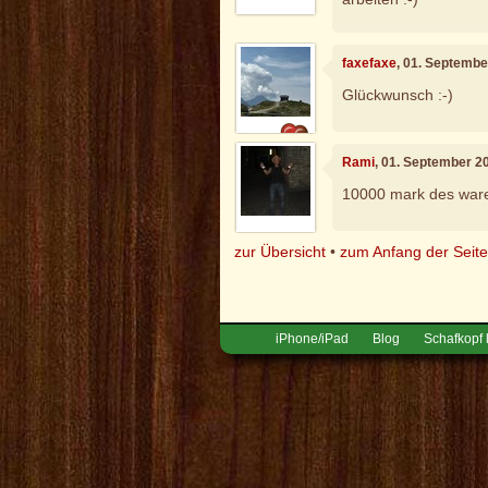
faxefaxe
, 01. Septembe
Glückwunsch :-)
Rami
, 01. September 2
10000 mark des ware
zur Übersicht
•
zum Anfang der Seit
iPhone/iPad
Blog
Schafkopf 