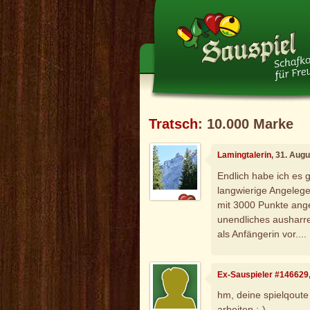
Tratsch
: 10.000 Marke
Lamingtalerin
, 31. Aug
Endlich habe ich es 
langwierige Angelege
mit 3000 Punkte ange
unendliches ausharre
als Anfängerin vor....
Ex-Sauspieler #146629
hm, deine spielqoute
arbeiten :-)