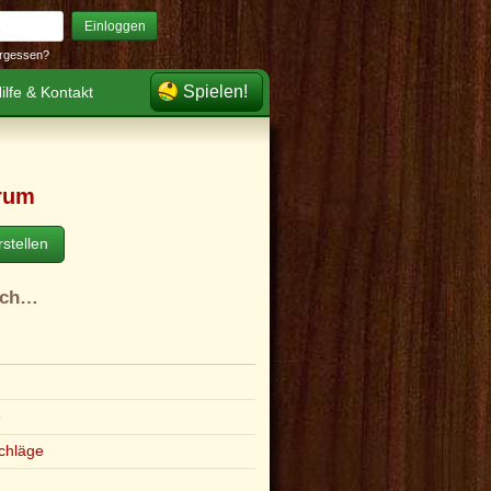
Einloggen
rgessen?
Spielen!
ilfe & Kontakt
rum
stellen
ach…
e
chläge