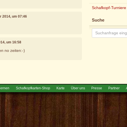
Schafkopf-Turniere
r 2014, um 07:46
Suche
014, um 16:58
n no zeiten:-)
e
lernen
Schafkopfkarten-Shop
Karte
Über uns
Presse
Partner