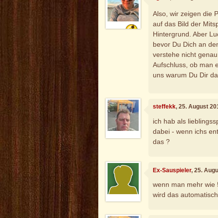
Also, wir zeigen die
auf das Bild der Mitsp
Hintergrund. Aber Lu
bevor Du Dich an den 
verstehe nicht gena
Aufschluss, ob man e
uns warum Du Dir d
steffekk
, 25. August 2
ich hab als lieblings
dabei - wenn ichs ent
das ?
Ex-Sauspieler
, 25. Aug
wenn man mehr wie 5
wird das automatisch 