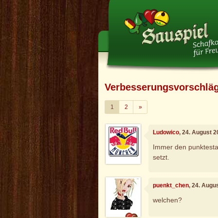
Verbesserungsvorschlä
Weiter
1
2
»
Ludowico
, 24. August 
Immer den punktesta
setzt.
puenkt_chen
, 24. Augu
welchen?