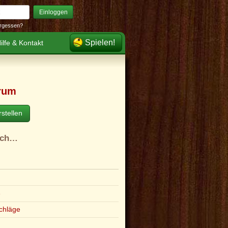
Einloggen
rgessen?
Spielen!
ilfe & Kontakt
rum
stellen
ach…
e
chläge