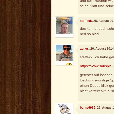
und sein Rachen wie
seine Kraft und sein
steffekk
, 25. August 2
des könnst doch scho 
ned so bläd.
agnes
, 26. August 2014
steffekk, ich habe ge
https://www.sauspiel.
getestet auf löschen 
löschungswürdige Spiel
einen Doppelklick ge
nicht korrekt aktuali
berny6969
, 26. August