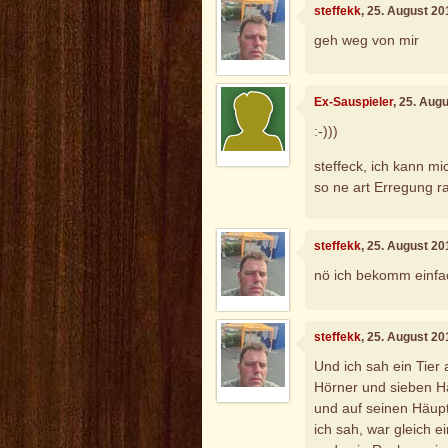
steffekk
, 25. August 2
geh weg von mir
Ex-Sauspieler
, 25. Aug
:-)))
steffeck, ich kann mi
so ne art Erregung r
steffekk
, 25. August 2
nö ich bekomm einfa
steffekk
, 25. August 2
Und ich sah ein Tier
Hörner und sieben H
und auf seinen Häupt
ich sah, war gleich 