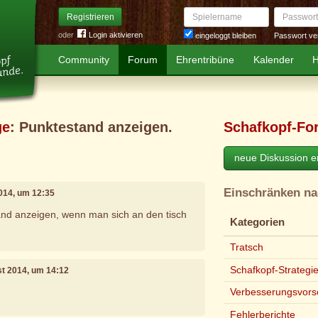
Spielername
Passwort
Registrieren
oder
Login aktivieren
Passwort ve
eingeloggt bleiben
Community
Forum
Ehrentribüne
Kalender
H
ge
: Punktestand anzeigen.
Schafkopf-Fo
neue Diskussion er
Einschränken n
2014, um 12:35
nd anzeigen, wenn man sich an den tisch
Kategorien
Tratsch
Schafkopf-Strategi
st 2014, um 14:12
Verbesserungsvors
Fehlerberichte