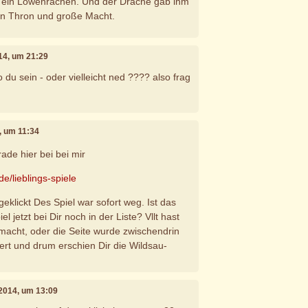
 ein Löwenrachen. Und der Drache gab ihm
en Thron und große Macht.
014, um 21:29
du sein - oder vielleicht ned ???? also frag
, um 11:34
rade hier bei bei mir
de/lieblings-spiele
geklickt Des Spiel war sofort weg. Ist das
 jetzt bei Dir noch in der Liste? Vllt hast
macht, oder die Seite wurde zwischendrin
siert und drum erschien Dir die Wildsau-
 2014, um 13:09