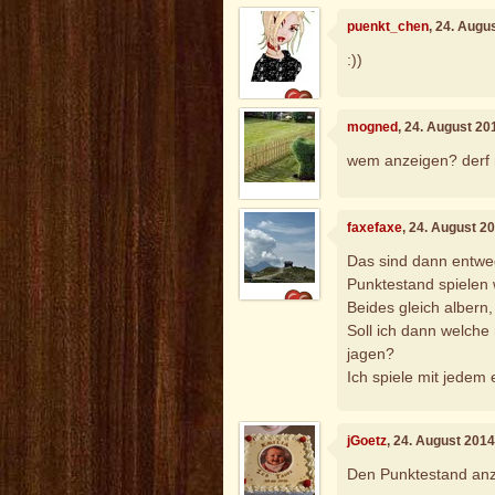
puenkt_chen
, 24. Augu
:))
mogned
, 24. August 20
wem anzeigen? derf
faxefaxe
, 24. August 2
Das sind dann entwed
Punktestand spielen
Beides gleich albern, 
Soll ich dann welche
jagen?
Ich spiele mit jedem
jGoetz
, 24. August 201
Den Punktestand an