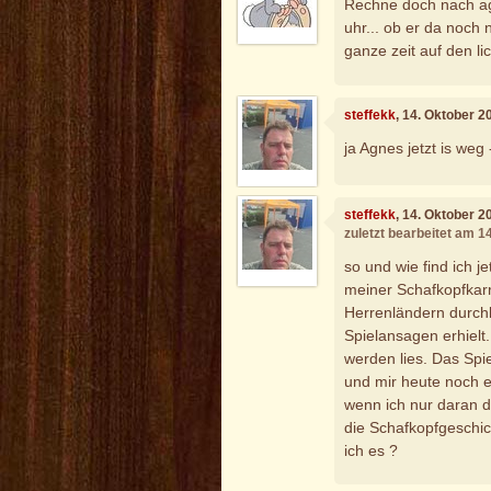
Rechne doch nach agne
uhr... ob er da noch
ganze zeit auf den li
steffekk
, 14. Oktober 2
ja Agnes jetzt is we
steffekk
, 14. Oktober 2
zuletzt bearbeitet am 1
so und wie find ich j
meiner Schafkopfkarri
Herrenländern durchl
Spielansagen erhielt
werden lies. Das Spie
und mir heute noch 
wenn ich nur daran 
die Schafkopfgeschic
ich es ?