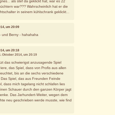
s... als stef da geklickt hat, war es 22
 nüchtern war??? Wahrscheinlich hat er die
chtschalter in seinem kühlschrank geklickt...
014, um 20:09
g - und Berny - hahahaha
014, um 20:18
4. Oktober 2014, um 20:19
etzt das schwierigst anzusagende Spiel
ere, das Spiel, dass von Profis aus allen
euchtet, bis an die sechs verschiedene
. Das Spiel, das aus Freunden Feinde
l, dass mich tagelang nicht schlafen lies
einen Schauer durch den ganzen Körper jagt
denke. Das Jarhundert-Weiter, wegen dem
hte neu geschrieben werde musste, wie find