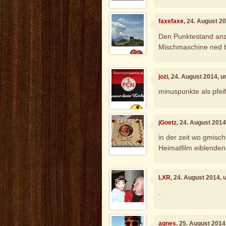
faxefaxe
, 24. August 2
Den Punktestand anz
Mischmaschine ned b
jozi
, 24. August 2014, 
minuspunkte als pfe
jGoetz
, 24. August 201
in der zeit wo gmis
Heimatfilm eiblenden
LXR
, 24. August 2014,
.
agnes
, 25. August 2014