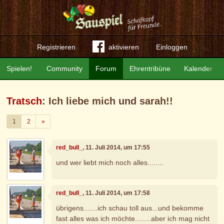
Registrieren
aktivieren
Einloggen
Spielen!
Community
Forum
Ehrentribüne
Kalender
Tratsch
: Ich liebe mich und sarah!!
Weiter
1
2
»
red_bull_
, 11. Juli 2014, um 17:55
und wer liebt mich noch alles........
red_bull_
, 11. Juli 2014, um 17:58
übrigens.......ich schau toll aus...und bekomme
fast alles was ich möchte........aber ich mag nicht