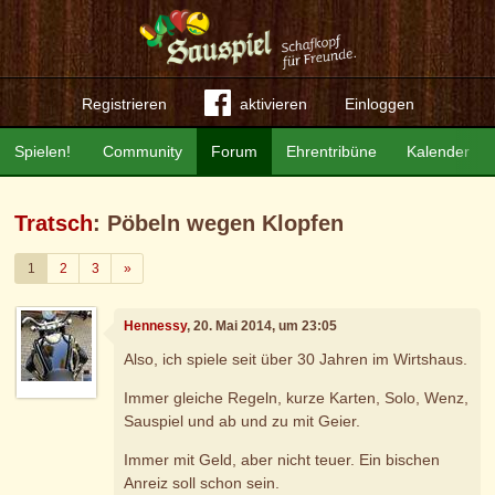
Registrieren
aktivieren
Einloggen
Spielen!
Community
Forum
Ehrentribüne
Kalender
Tratsch
: Pöbeln wegen Klopfen
Weiter
1
2
3
»
Hennessy
, 20. Mai 2014, um 23:05
Also, ich spiele seit über 30 Jahren im Wirtshaus.
Immer gleiche Regeln, kurze Karten, Solo, Wenz,
Sauspiel und ab und zu mit Geier.
Immer mit Geld, aber nicht teuer. Ein bischen
Anreiz soll schon sein.