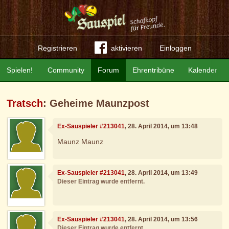
Registrieren
aktivieren
Einloggen
Spielen!
Community
Forum
Ehrentribüne
Kalender
Tratsch
: Geheime Maunzpost
Ex-Sauspieler #213041
, 28. April 2014, um 13:48
Maunz Maunz
Ex-Sauspieler #213041
, 28. April 2014, um 13:49
Dieser Eintrag wurde entfernt.
Ex-Sauspieler #213041
, 28. April 2014, um 13:56
Dieser Eintrag wurde entfernt.