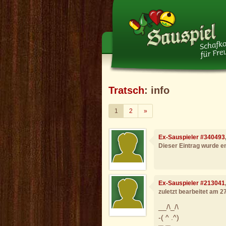
Tratsch
: info
Weiter
1
2
»
Ex-Sauspieler #340493
Dieser Eintrag wurde en
Ex-Sauspieler #213041
zuletzt bearbeitet am 2
__/\_/\
-( ^ .^)