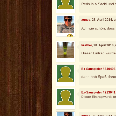
Reds in a Sackl und st
agnes
, 28. April 2014,
Ach wie schön, dass 
krattler
, 28. April 2014
Dieser Eintrag wurde 
Ex-Sauspieler #340493
dann hab Spaß daran
Ex-Sauspieler #213041
Dieser Eintrag wurde en