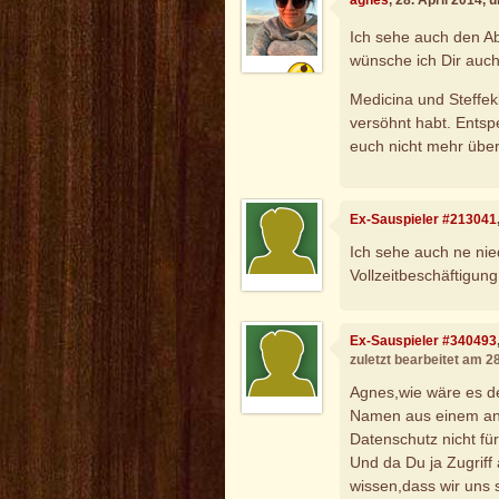
agnes
, 28. April 2014,
Ich sehe auch den Ab
wünsche ich Dir auc
Medicina und Steffekk
versöhnt habt. Entspe
euch nicht mehr übe
Ex-Sauspieler #213041
Ich sehe auch ne niedl
Vollzeitbeschäftigung
Ex-Sauspieler #340493
zuletzt bearbeitet am 2
Agnes,wie wäre es de
Namen aus einem and
Datenschutz nicht fü
Und da Du ja Zugriff
wissen,dass wir uns 