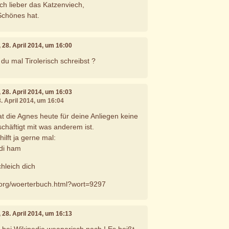
och lieber das Katzenviech,
Schönes hat.
, 28. April 2014, um 16:00
u mal Tirolerisch schreibst ?
, 28. April 2014, um 16:03
8. April 2014, um 16:04
t die Agnes heute für deine Anliegen keine
eschäftigt mit was anderem ist.
ilft ja gerne mal:
 di ham
hleich dich
i.org/woerterbuch.html?wort=9297
, 28. April 2014, um 16:13
l bei Wikipedia weanarisch nach ! Es heißt