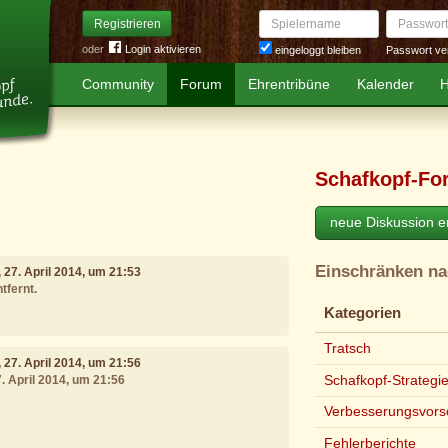
Spielername
Passwort
Registrieren
oder
Login aktivieren
Passwort ve
eingeloggt bleiben
Community
Forum
Ehrentribüne
Kalender
H
Schafkopf-Fo
neue Diskussion er
Einschränken n
, 27. April 2014, um 21:53
tfernt.
Kategorien
Tratsch
, 27. April 2014, um 21:56
Schafkopf-Strategi
7. April 2014, um 21:56
Verbesserungsvors
Fehlerberichte