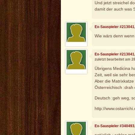
Und jetzt streichel d
damit der auch was 
Ex-Sauspieler #213041
Wie wärs denn wenn d
Ex-Sauspieler #213041
zuletzt bearbeitet am 2
Übrigens Medicina ha
Zeit, weil sie sehr b
Aber die Matrixkatze h
Österreichisch :drah
Deutsch :geh weg, sc
http://www.ostarrich
Ex-Sauspieler #340493
natürlich : schlag ma