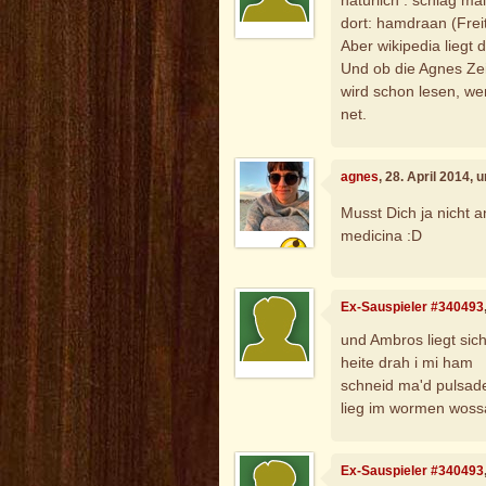
dort: hamdraan (Frei
Aber wikipedia liegt d
Und ob die Agnes Zeit 
wird schon lesen, we
net.
agnes
, 28. April 2014,
Musst Dich ja nicht a
medicina :D
Ex-Sauspieler #340493
und Ambros liegt sic
heite drah i mi ham
schneid ma'd pulsad
lieg im wormen woss
Ex-Sauspieler #340493