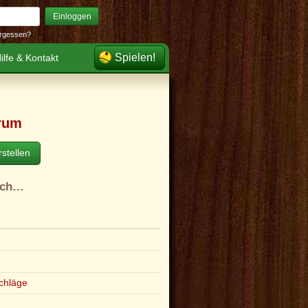
Einloggen
rgessen?
Spielen!
ilfe & Kontakt
rum
stellen
ach…
e
chläge