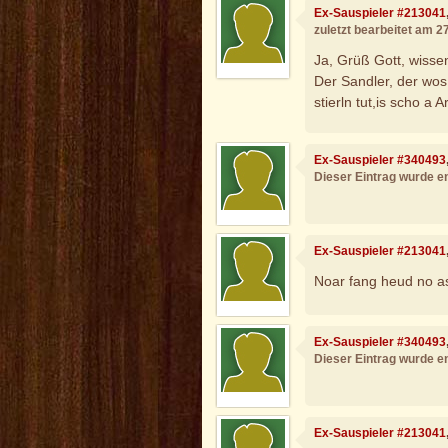
Ex-Sauspieler #213041
zuletzt bearbeitet am 2
Ja, Grüß Gott, wisse
Der Sandler, der wo
stierln tut,is scho a 
Ex-Sauspieler #340493
Dieser Eintrag wurde en
Ex-Sauspieler #213041
Noar fang heud no a
Ex-Sauspieler #340493
Dieser Eintrag wurde en
Ex-Sauspieler #213041