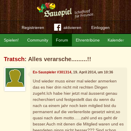
Registrieren
aktivieren
Einloggen
Spielen!
Community
Forum
Ehrentribüne
Kalender
Tratsch
: Alles verarsche.........!!
Ex-Sauspieler #301314
, 19. April 2014, um 10:36
Und wieder muss einer mal wieder anmerken
das es hier drin nicht mit rechten Dingen
zugeht.Ich habe hier jetzt mal äusserst genau
recherchiert und festgestellt das du wenn du
nach ca einem jahr noch kein mitglied bist du
permanent auf die verliererliste gesetzt wirst,so
quasi nach dem motto......zahl und es geht dir
besser.Auch mit denen die Mitglied waren und es
beendeten gings nicht besser??? Sind schon