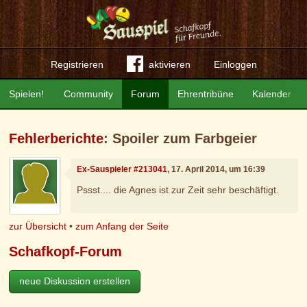
Registrieren
aktivieren
Einloggen
Spielen!
Community
Forum
Ehrentribüne
Kalender
Fehlerberichte
: Spoiler zum Farbgeier
Ex-Sauspieler #213041
, 17. April 2014, um 16:39
Pssst.... die Agnes ist zur Zeit sehr beschäftigt.
zur Übersicht
•
zum Anfang der Seite
Schafkopf-Forum
neue Diskussion erstellen