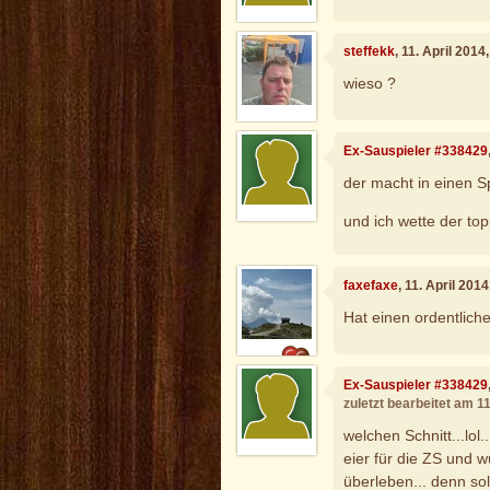
steffekk
, 11. April 201
wieso ?
Ex-Sauspieler #338429
der macht in einen Sp
und ich wette der top
faxefaxe
, 11. April 201
Hat einen ordentlich
Ex-Sauspieler #338429
zuletzt bearbeitet am 1
welchen Schnitt...lol.
eier für die ZS und 
überleben... denn so