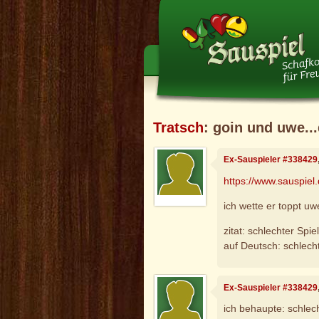
Tratsch
: goin und uwe..
Ex-Sauspieler #338429
https://www.sauspiel.
ich wette er toppt uw
zitat: schlechter Spiel
auf Deutsch: schlech
Ex-Sauspieler #338429
ich behaupte: schlec