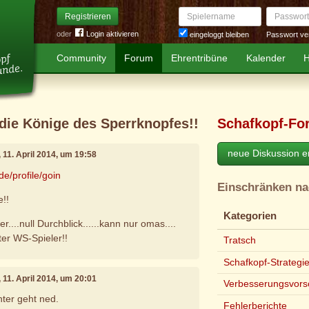
Spielername
Passwort
Registrieren
oder
Login aktivieren
Passwort ve
eingeloggt bleiben
Community
Forum
Ehrentribüne
Kalender
H
.die Könige des Sperrknopfes!!
Schafkopf-Fo
neue Diskussion er
, 11. April 2014, um 19:58
de/profile/goin
Einschränken n
e!!
Kategorien
er....null Durchblick......kann nur omas....
ter WS-Spieler!!
Tratsch
Schafkopf-Strategi
, 11. April 2014, um 20:01
Verbesserungsvors
hter geht ned.
Fehlerberichte