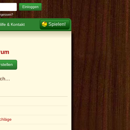
Einloggen
rgessen?
Spielen!
ilfe & Kontakt
rum
stellen
ach…
e
chläge