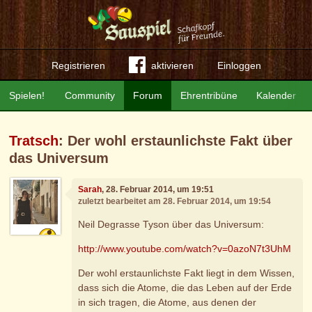
Registrieren
aktivieren
Einloggen
Spielen!
Community
Forum
Ehrentribüne
Kalender
Tratsch
: Der wohl erstaunlichste Fakt über
das Universum
Sarah
, 28. Februar 2014, um 19:51
zuletzt bearbeitet am 28. Februar 2014, um 19:54
Neil Degrasse Tyson über das Universum:
http://www.youtube.com/watch?v=0azoN7t3UhM
Der wohl erstaunlichste Fakt liegt in dem Wissen,
dass sich die Atome, die das Leben auf der Erde
in sich tragen, die Atome, aus denen der