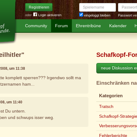
Spielername
Passwort
Registrieren
oder
Login aktivieren
Passwort ve
eingeloggt bleiben
Community
Forum
Ehrentribüne
Kalender
H
ilhitler"
Schafkopf-Fo
neue Diskussion er
 2008, um 11:38
tte komplett sperren??? Irgendwo sollt ma
Einschränken n
utzernamen ham...
Kategorien
2008, um 11:40
Tratsch
est Du untern.
Schafkopf-Strategi
iben und schwups isser weg.
Verbesserungsvors
e
Fehlerberichte