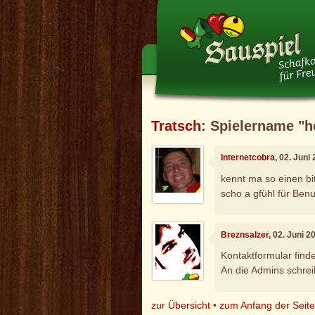
Tratsch
: Spielername "he
Internetcobra
, 02. Juni
kennt ma so einen bi
scho a gfühl für Ben
Breznsalzer
, 02. Juni 
Kontaktformular find
An die Admins schre
zur Übersicht
•
zum Anfang der Seit