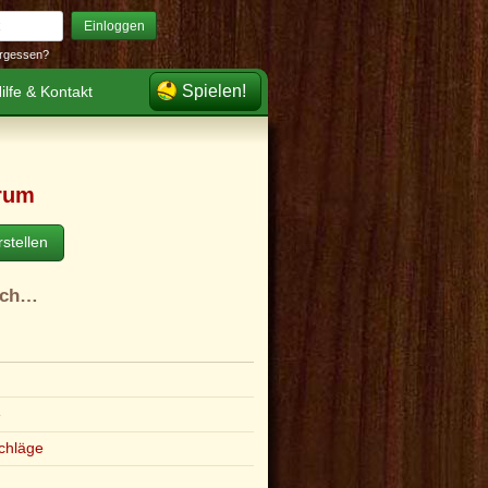
Einloggen
rgessen?
Spielen!
ilfe & Kontakt
rum
stellen
ach…
e
chläge