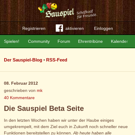
Registrieren
aktivieren
Einloggen
Spielen!
Community
Forum
Ehrentribüne
Kalender
Der Sauspiel-Blog
•
RSS-Feed
08. Februar 2012
geschrieben von
mk
40 Kommentare
Die Sauspiel Beta Seite
In den letzten Wochen haben wir unter der Haube einiges
umgekrempelt, mit dem Ziel euch in Zukunft noch schneller neue
Funktionen bereitstellen zu können.
Ab heute haben alle