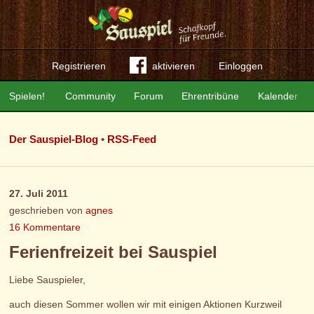
Registrieren
aktivieren
Einloggen
Spielen!
Community
Forum
Ehrentribüne
Kalender
Der Sauspiel-Blog
•
RSS-Feed
27. Juli 2011
geschrieben von
agnes
16 Kommentare
Ferienfreizeit bei Sauspiel
Liebe Sauspieler,
auch diesen Sommer wollen wir mit einigen Aktionen Kurzweil