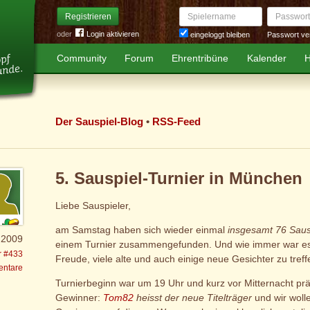
Spielername
Passwort
Registrieren
oder
Login aktivieren
Passwort ve
eingeloggt bleiben
Community
Forum
Ehrentribüne
Kalender
H
Der Sauspiel-Blog
•
RSS-Feed
5. Sauspiel-Turnier in München
Liebe Sauspieler,
am Samstag haben sich wieder einmal
insgesamt 76 Saus
 2009
einem Turnier zusammengefunden. Und wie immer war e
r #433
Freude, viele alte und auch einige neue Gesichter zu treff
ntare
Turnierbeginn war um 19 Uhr und kurz vor Mitternacht prä
Gewinner:
Tom82
heisst der neue Titelträger
und wir woll