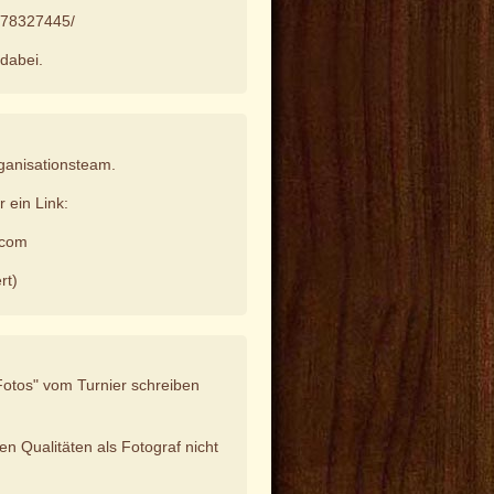
3378327445/
 dabei.
ganisationsteam.
r ein Link:
.com
rt)
e Fotos" vom Turnier schreiben
hen Qualitäten als Fotograf nicht