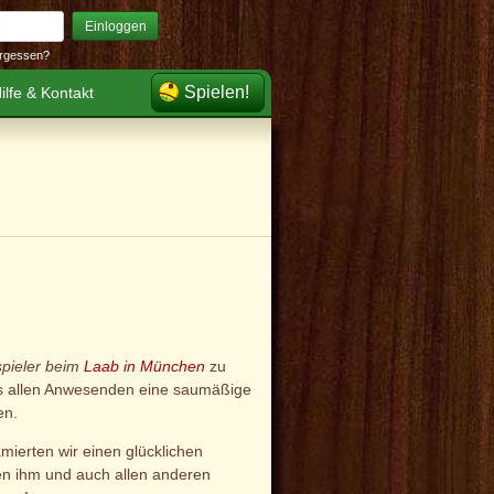
Einloggen
rgessen?
Spielen!
ilfe & Kontakt
pieler beim
Laab in München
zu
s allen Anwesenden eine saumäßige
en.
mierten wir einen glücklichen
en ihm und auch allen anderen