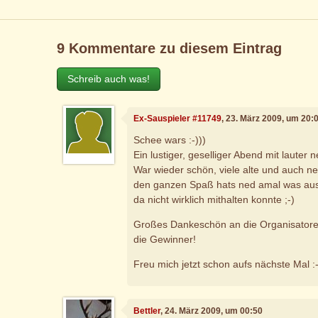
9 Kommentare zu diesem Eintrag
Schreib auch was!
Ex-Sauspieler #11749
, 23. März 2009, um 20:
Schee wars :-)))
Ein lustiger, geselliger Abend mit lauter 
War wieder schön, viele alte und auch ne
den ganzen Spaß hats ned amal was au
da nicht wirklich mithalten konnte ;-)
Großes Dankeschön an die Organisator
die Gewinner!
Freu mich jetzt schon aufs nächste Mal :
Bettler
, 24. März 2009, um 00:50