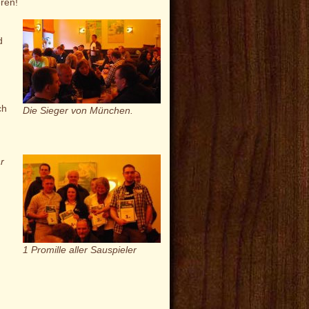
ren!
d
ch
Die Sieger von München.
hr
1 Promille aller Sauspieler