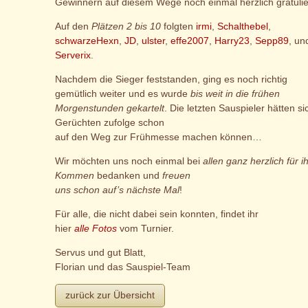
Gewinnern auf diesem Wege noch einmal herzlich gratulie
Auf den
Plätzen 2 bis 10
folgten
irmi
,
Schalthebel
,
schwarzeHexn
,
JD
,
ulster
,
effe2007
,
Harry23
,
Sepp89
, un
Serverix
.
Nachdem die Sieger feststanden, ging es noch richtig
gemütlich weiter und es wurde
bis weit in die frühen
Morgenstunden gekartelt
. Die letzten Sauspieler hätten si
Gerüchten zufolge schon
auf den Weg zur Frühmesse machen können…
Wir möchten uns noch einmal bei
allen ganz herzlich für i
Kommen
bedanken und
freuen
uns schon auf’s nächste Mal
!
Für alle, die nicht dabei sein konnten, findet ihr
hier
alle Fotos
vom Turnier.
Servus und gut Blatt,
Florian und das Sauspiel-Team
zurück zur Übersicht