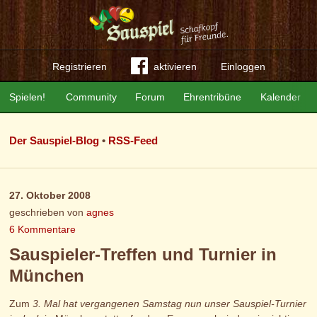
Registrieren
aktivieren
Einloggen
Spielen!
Community
Forum
Ehrentribüne
Kalender
Der Sauspiel-Blog
•
RSS-Feed
27. Oktober 2008
geschrieben von
agnes
6 Kommentare
Sauspieler-Treffen und Turnier in
München
Zum
3. Mal hat vergangenen Samstag nun unser Sauspiel-Turnier