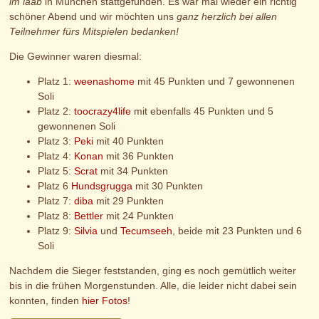
im laab
in München stattgefunden. Es war mal wieder ein richtig
schöner Abend und wir möchten uns
ganz herzlich bei allen
Teilnehmer fürs Mitspielen bedanken!
Die Gewinner waren diesmal:
Platz 1:
weenashome
mit 45 Punkten und 7 gewonnenen
Soli
Platz 2:
toocrazy4life
mit ebenfalls 45 Punkten und 5
gewonnenen Soli
Platz 3:
Peki
mit 40 Punkten
Platz 4:
Konan
mit 36 Punkten
Platz 5:
Scrat
mit 34 Punkten
Platz 6
Hundsgrugga
mit 30 Punkten
Platz 7:
diba
mit 29 Punkten
Platz 8:
Bettler
mit 24 Punkten
Platz 9:
Silvia
und
Tecumseeh
, beide mit 23 Punkten und 6
Soli
Nachdem die Sieger feststanden, ging es noch gemütlich weiter
bis in die frühen Morgenstunden. Alle, die leider nicht dabei sein
konnten, finden
hier Fotos
!