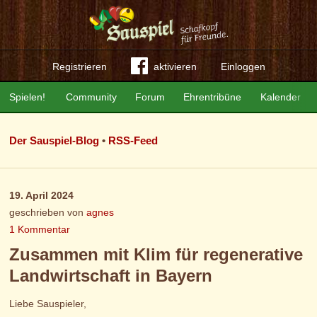
Registrieren
aktivieren
Einloggen
Spielen!
Community
Forum
Ehrentribüne
Kalender
Der Sauspiel-Blog
•
RSS-Feed
19. April 2024
geschrieben von
agnes
1 Kommentar
Zusammen mit Klim für regenerative
Landwirtschaft in Bayern
Liebe Sauspieler,